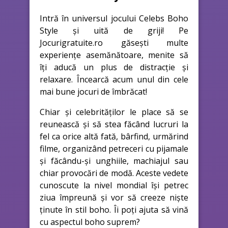
Intră în universul jocului Celebs Boho
Style și uită de griji! Pe
Jocurigratuite.ro găsești multe
experiențe asemănătoare, menite să
îți aducă un plus de distracție și
relaxare. Încearcă acum unul din cele
mai bune jocuri de îmbrăcat!
Chiar și celebrităților le place să se
reunească și să stea făcând lucruri la
fel ca orice altă fată, bârfind, urmărind
filme, organizând petreceri cu pijamale
și făcându-și unghiile, machiajul sau
chiar provocări de modă. Aceste vedete
cunoscute la nivel mondial își petrec
ziua împreună și vor să creeze niște
ținute în stil boho. Îi poți ajuta să vină
cu aspectul boho suprem?