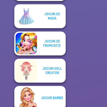
JOCURI DE
MODĂ
JOCURI DE
FRUMUSEŢE
JOCURI DOLL
CREATOR
JOCURI BARBIE