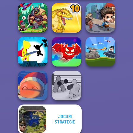
Last Day On Earth
Dragon Hunter
Dynamons 10
Survival
Obby The
Stickman The
Legendary
Battle Of Tank
Flash
Dragon
Steel
JOCURI
STRATEGIE
Boxing Gang
Fireblob Winter
Stars