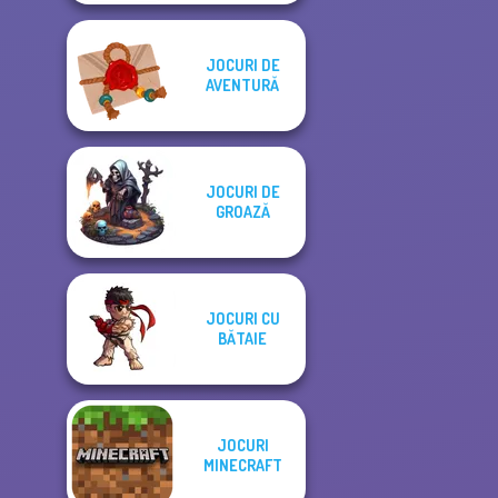
JOCURI DE
AVENTURĂ
JOCURI DE
GROAZĂ
JOCURI CU
BĂTAIE
JOCURI
MINECRAFT