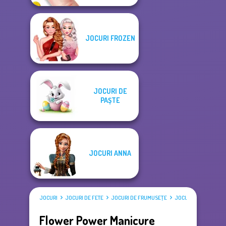
JOCURI FROZEN
JOCURI DE
PAŞTE
JOCURI ANNA
JOCURI
JOCURI DE FETE
JOCURI DE FRUMUSEŢE
JOCURI DE ÎMBRĂCAT
Flower Power Manicure