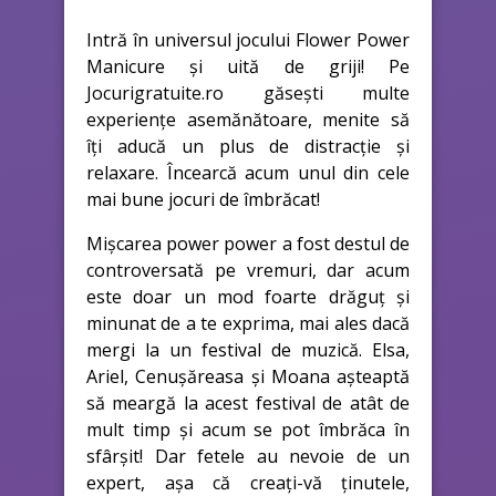
Intră în universul jocului Flower Power
Manicure și uită de griji! Pe
Jocurigratuite.ro găsești multe
experiențe asemănătoare, menite să
îți aducă un plus de distracție și
relaxare. Încearcă acum unul din cele
mai bune jocuri de îmbrăcat!
Mișcarea power power a fost destul de
controversată pe vremuri, dar acum
este doar un mod foarte drăguț și
minunat de a te exprima, mai ales dacă
mergi la un festival de muzică. Elsa,
Ariel, Cenușăreasa și Moana așteaptă
să meargă la acest festival de atât de
mult timp și acum se pot îmbrăca în
sfârșit! Dar fetele au nevoie de un
expert, așa că creați-vă ținutele,