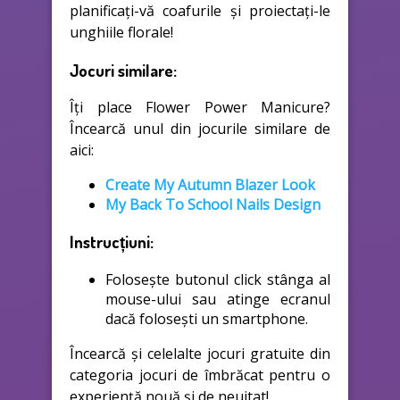
planificați-vă coafurile și proiectați-le
unghiile florale!
Jocuri similare:
Îți place Flower Power Manicure?
Încearcă unul din jocurile similare de
aici:
Create My Autumn Blazer Look
My Back To School Nails Design
Instrucțiuni:
Folosește butonul click stânga al
mouse-ului sau atinge ecranul
dacă folosești un smartphone.
Încearcă și celelalte jocuri gratuite din
categoria jocuri de îmbrăcat pentru o
experiență nouă și de neuitat!