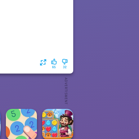
65
32