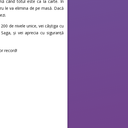
nă când totul este ca la carte. În
ucru le va elimina de pe masă. Dacă
ezi.
e 200 de nivele unice, vei câștiga cu
 Saga, și vei aprecia cu siguranță
or record!