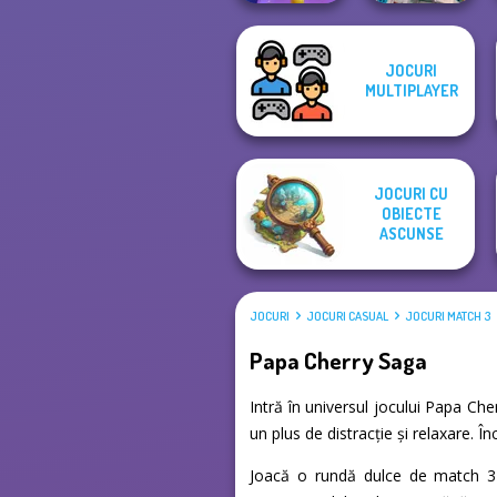
JOCURI
MULTIPLAYER
Balloon Match 3D
Cube Match
JOCURI CU
OBIECTE
ASCUNSE
JOCURI
JOCURI CASUAL
JOCURI MATCH 3
Papa Cherry Saga
Intră în universul jocului Papa Che
un plus de distracție și relaxare. 
Joacă o rundă dulce de match 3 