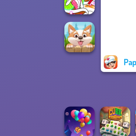
Cave
Winx Paint Fairy
Color
Pap
Puppy Blast