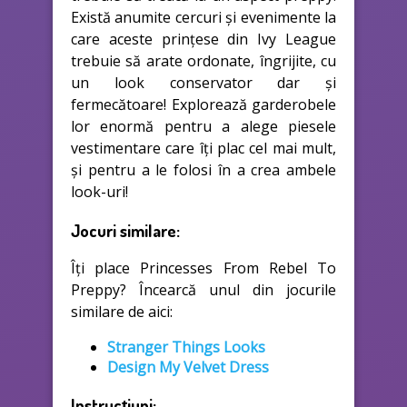
Există anumite cercuri și evenimente la
care aceste prințese din Ivy League
trebuie să arate ordonate, îngrijite, cu
un look conservator dar și
fermecătoare! Explorează garderobele
lor enormă pentru a alege piesele
vestimentare care îți plac cel mai mult,
și pentru a le folosi în a crea ambele
look-uri!
Jocuri similare:
Îți place Princesses From Rebel To
Preppy? Încearcă unul din jocurile
similare de aici:
Stranger Things Looks
Design My Velvet Dress
Instrucțiuni: