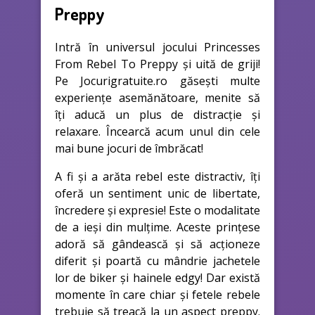
Preppy
Intră în universul jocului Princesses
From Rebel To Preppy și uită de griji!
Pe Jocurigratuite.ro găsești multe
experiențe asemănătoare, menite să
îți aducă un plus de distracție și
relaxare. Încearcă acum unul din cele
mai bune jocuri de îmbrăcat!
A fi și a arăta rebel este distractiv, îți
oferă un sentiment unic de libertate,
încredere și expresie! Este o modalitate
de a ieși din mulțime. Aceste prințese
adoră să gândească și să acționeze
diferit și poartă cu mândrie jachetele
lor de biker și hainele edgy! Dar există
momente în care chiar și fetele rebele
trebuie să treacă la un aspect preppy.