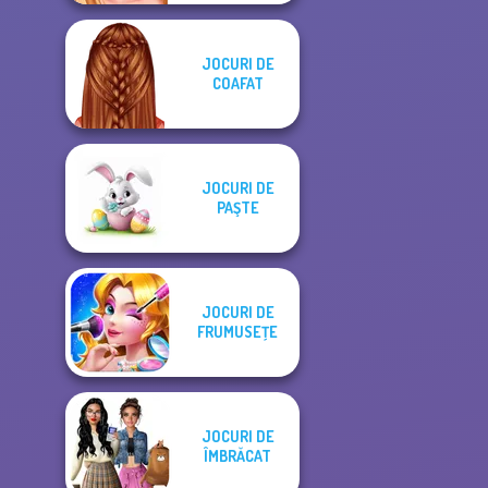
JOCURI DE
COAFAT
JOCURI DE
PAŞTE
JOCURI DE
FRUMUSEŢE
JOCURI DE
ÎMBRĂCAT