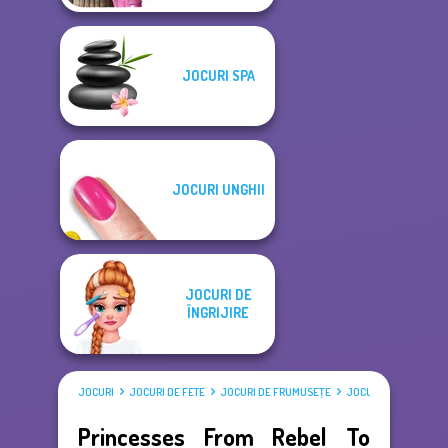
JOCURI SPA
JOCURI UNGHII
JOCURI DE
ÎNGRIJIRE
JOCURI
JOCURI DE FETE
JOCURI DE FRUMUSEŢE
JOCURI DE ÎMBRĂCAT
Princesses From Rebel To