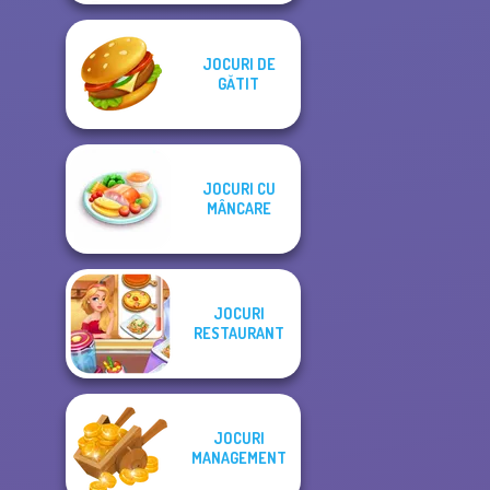
JOCURI DE
GĂTIT
JOCURI CU
MÂNCARE
JOCURI
RESTAURANT
JOCURI
MANAGEMENT