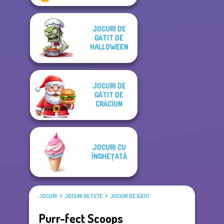
JOCURI DE
GĂTIT DE
HALLOWEEN
JOCURI DE
GĂTIT DE
CRĂCIUN
JOCURI CU
ÎNGHEȚATĂ
JOCURI
JOCURI DE FETE
JOCURI DE GĂTIT
Purr-fect Scoops