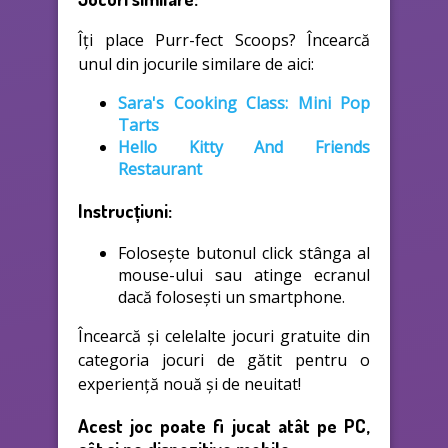
Îți place Purr-fect Scoops? Încearcă
unul din jocurile similare de aici:
Sara's Cooking Class: Mini Pop
Tarts
Hello Kitty And Friends
Restaurant
Instrucțiuni:
Folosește butonul click stânga al
mouse-ului sau atinge ecranul
dacă folosești un smartphone.
Încearcă și celelalte jocuri gratuite din
categoria jocuri de gătit pentru o
experiență nouă și de neuitat!
Acest joc poate fi jucat atât pe PC,