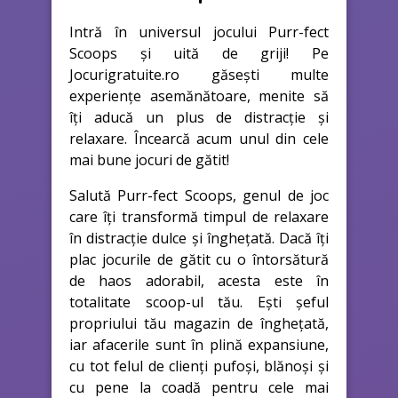
Intră în universul jocului Purr-fect
Scoops și uită de griji! Pe
Jocurigratuite.ro găsești multe
experiențe asemănătoare, menite să
îți aducă un plus de distracție și
relaxare. Încearcă acum unul din cele
mai bune jocuri de gătit!
Salută Purr-fect Scoops, genul de joc
care îți transformă timpul de relaxare
în distracție dulce și înghețată. Dacă îți
plac jocurile de gătit cu o întorsătură
de haos adorabil, acesta este în
totalitate scoop-ul tău. Ești șeful
propriului tău magazin de înghețată,
iar afacerile sunt în plină expansiune,
cu tot felul de clienți pufoși, blănoși și
cu pene la coadă pentru cele mai