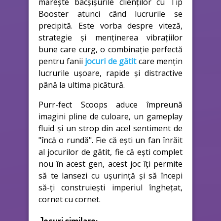
mărește bacșișurile clienților cu Tip
Booster atunci când lucrurile se
precipită. Este vorba despre viteză,
strategie și menținerea vibrațiilor
bune care curg, o combinație perfectă
pentru fanii
jocuri de gătit
care mențin
lucrurile ușoare, rapide și distractive
până la ultima picătură.
Purr-fect Scoops aduce împreună
imagini pline de culoare, un gameplay
fluid și un strop din acel sentiment de
"încă o rundă". Fie că ești un fan înrăit
al jocurilor de gătit, fie că ești complet
nou în acest gen, acest joc îți permite
să te lansezi cu ușurință și să începi
să-ți construiești imperiul înghețat,
cornet cu cornet.
Jocuri similare: