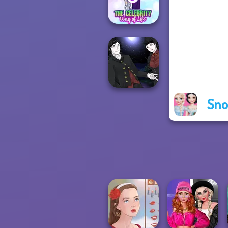
Princess Riv...
The Celebrity Way
Of Life
Sno
Manga Creator
Vampire Hunter
P...