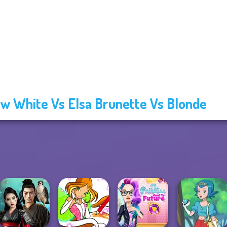
w White Vs Elsa Brunette Vs Blonde