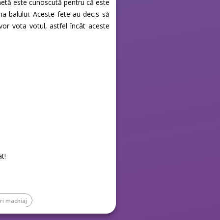
unetă este cunoscută pentru că este
a balului. Aceste fete au decis să
 vor vota votul, astfel încât aceste
at!
ri machiaj