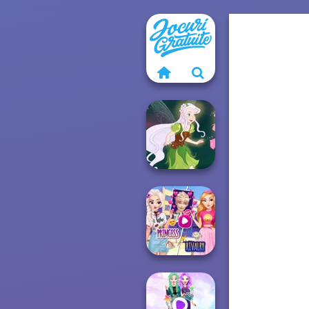
Pixie Friends
Elsa And
Rapunzel