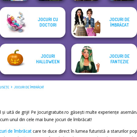
Manga Creator
Elven Kingdom
Manga Creator
JOCURI CU
JOCURI DE
The Fly Squad:
Vampire Hunter
Forest Of
Vampire Hunter
DOCTORI
ÎMBRĂCAT
#squadgoals
P...
Wonder...
P...
JOCURI
JOCURI DE
HALLOWEEN
FANTEZIE
MUSEŢE
JOCURI DE ÎMBRĂCAT
dol și uită de griji! Pe Jocurigratuite.ro găsești multe experiențe asem
 acum unul din cele mai bune jocuri de îmbrăcat!
curi de îmbrăcat
care te duce direct în lumea futuristă a starurilor po