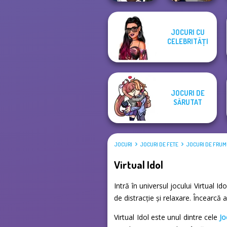
Manga Creator
JOCURI CU
Vampire Hunter
CELEBRITĂȚI
P...
SNK Cosplayer
JOCURI DE
SĂRUTAT
JOCURI
JOCURI DE FETE
JOCURI DE FRU
Virtual Idol
Intră în universul jocului Virtual I
de distracție și relaxare. Încearcă
Virtual Idol este unul dintre cele
Jo