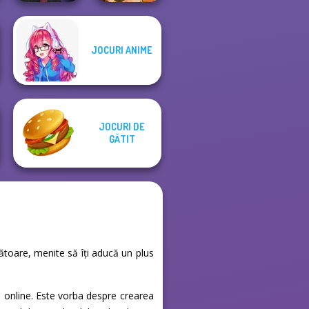
Manga Creator
JOCURI ANIME
Vampire Hunter
Fantasy Fortune
P...
Teller
JOCURI DE
GĂTIT
ănătoare, menite să îți aducă un plus
p online. Este vorba despre crearea