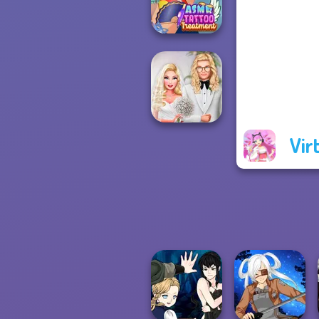
Pokegirl
ASMR Tattoo
Treatment
Vir
Babs' Spring
Wedding