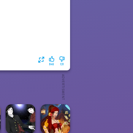
846
131