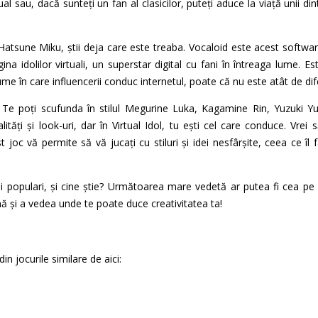
ual sau, dacă sunteți un fan al clasicilor, puteți aduce la viață unii dintr
atsune Miku, știi deja care este treaba. Vocaloid este acest software 
na idolilor virtuali, un superstar digital cu fani în întreaga lume. 
lume în care influencerii conduc internetul, poate că nu este atât de dife
. Te poți scufunda în stilul Megurine Luka, Kagamine Rin, Yuzuki Yu
ități și look-uri, dar în Virtual Idol, tu ești cel care conduce. Vrei s
 joc vă permite să vă jucați cu stiluri și idei nesfârșite, ceea ce îl 
 mai populari, și cine știe? Următoarea mare vedetă ar putea fi cea 
nă și a vedea unde te poate duce creativitatea ta!
din jocurile similare de aici: