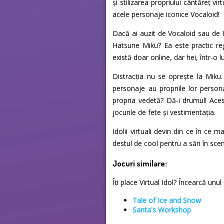
și stilizarea propriului cântăreț virt
acele personaje iconice Vocaloid!
Dacă ai auzit de Vocaloid sau de H
Hatsune Miku? Ea este practic regi
există doar online, dar hei, într-o 
Distracția nu se oprește la Miku
personaje au propriile lor personal
propria vedetă? Dă-i drumul! Acest
jocurile de fete și vestimentația.
Idolii virtuali devin din ce în ce
destul de cool pentru a sări în sce
Jocuri similare:
Îți place Virtual Idol? Încearcă unul 
Tale of Ice and Snow
Santa's Workshop