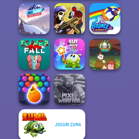
Ski Jump
Tom Clancy's
Challenge
Shootout
Bouncemasters
Cut The Rope
Tower Fall
Magic
Egg Farm
JOCURI ZUMA
Bubble Shooter
Minecraft Pixel
HD 3
Warfare