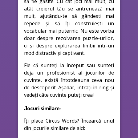
să fie găsite. Cu cât joci mai mult, cu
atât creierul tău se antrenează mai
mult, ajutându-te să gândești mai
repede și să îți construiești un
vocabular mai puternic. Nu este vorba
doar despre rezolvarea puzzle-urilor,
ci și despre explorarea limbii într-un
mod distractiv și captivant.
Fie că sunteți la început sau sunteți
deja un profesionist al jocurilor de
cuvinte, există întotdeauna ceva nou
de descoperit. Așadar, intrați în ring și
vedeți câte cuvinte puteți crea!
Jocuri similare:
Îți place Circus Words? Încearcă unul
din jocurile similare de aici: