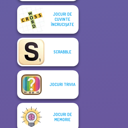
JOCURI DE
CUVINTE
ÎNCRUCIȘATE
SCRABBLE
JOCURI TRIVIA
JOCURI DE
MEMORIE