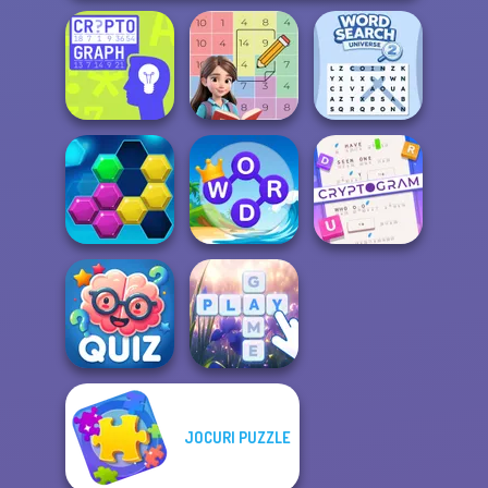
Word Search
Cryptograph
Sum Master
Universe 2
Cryptogram:
Word Connect
Word Brain
Puzzle Fever
Puzzle
Puzzle
JOCURI PUZZLE
Quizmania: Trivia
Game
Bubble Letters