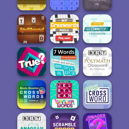
Crossword
Puzzles
Crossword
Sheffer
Arkadium's Fill
Best Daily Cryptic
Crossword
Ins
Crossword
Best Crosswords
Daily Commuter
Spellbound
Puzzle
Crossword
Best Polymath
Crossword by
True?
7 Words
Cin...