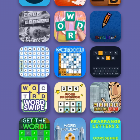
Word Game
Mini Crossword
Word Detector
Microsoft Word
Twister
Crocword
skribbl.io
Word Finder
Wordoku
Guess Word
OMG Word
Words Detective