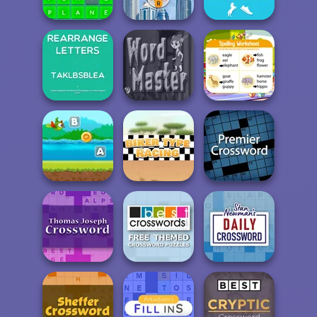
Word Swipe
Professor
Bank Heist
Rearrange
Get the Word!
Word Holiday
Letters 2
Rearrange
Letters
Word Master
Correct Word
Flappy Parrot
With Create
Premier
Word...
Biker Type Racing
Crossword
Free Themed
Thomas Joseph
Crossword
Stan's Daily