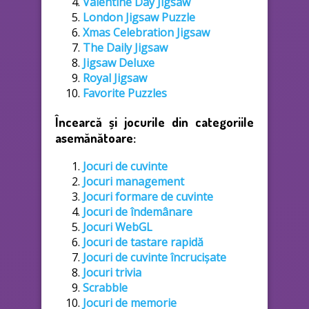
Valentine Day Jigsaw
London Jigsaw Puzzle
Xmas Celebration Jigsaw
The Daily Jigsaw
Jigsaw Deluxe
Royal Jigsaw
Favorite Puzzles
Încearcă și jocurile din categoriile
asemănătoare:
Jocuri de cuvinte
Jocuri management
Jocuri formare de cuvinte
Jocuri de îndemânare
Jocuri WebGL
Jocuri de tastare rapidă
Jocuri de cuvinte încrucișate
Jocuri trivia
Scrabble
Jocuri de memorie