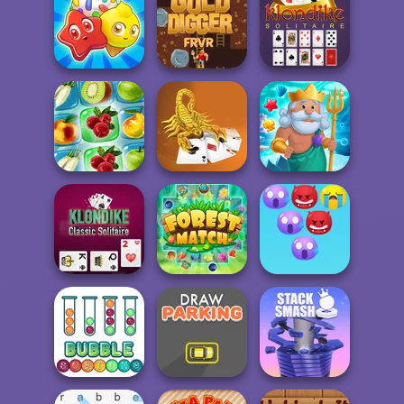
Word Wipe
Alien Quest
Tropical Merge
Gold Digger
Klondike
Candy Riddles
FRVR
Solitaire Classic
Scorpion
Fruit Connect 2
Solitaire
Fish Story
Klondike Classic
Emoji Bubble
Solitaire
Forest Match
Shooter