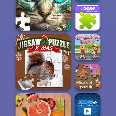
Paddington
Jigsaw
Favorite Puzzles
Collections
Valentine Day
Jigsaw
Jigsaw Puzzle XMas
Microsoft Jigsaw