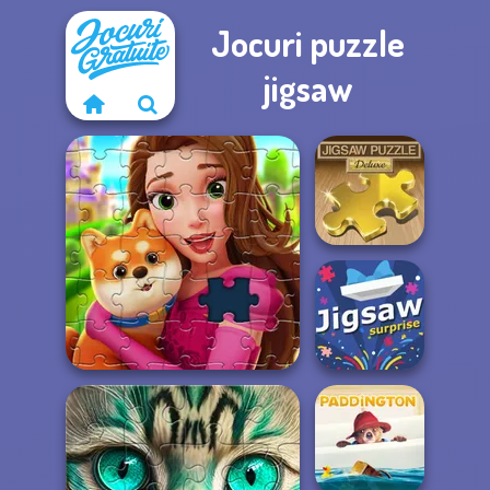
Jocuri puzzle
jigsaw
Jigsaw Puzzle:
Deluxe
Royal Jigsaw
Jigsaw Surprise