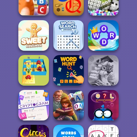
Find Birds
Holiday
Names
Crossword
Outspell
Microsoft
Ultimate Word
Kitty Scramble
Cryptic Quotes
Games
Word Search
Word Connect
Sweet Hangman
Universe 2
Puzzle
Alphabet Lore
Words With Prof.
Maze
Word Hunt
Wisely