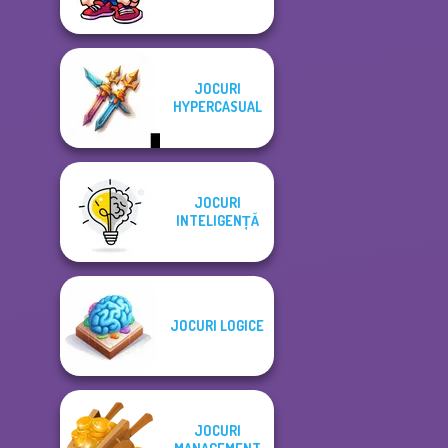
JOCURI
HYPERCASUAL
JOCURI
INTELIGENȚĂ
JOCURI LOGICE
JOCURI