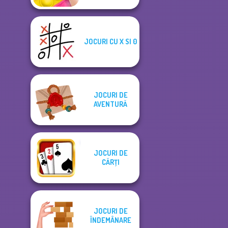
JOCURI CU X SI 0
JOCURI DE
AVENTURĂ
JOCURI DE
CĂRŢI
JOCURI DE
ÎNDEMÂNARE