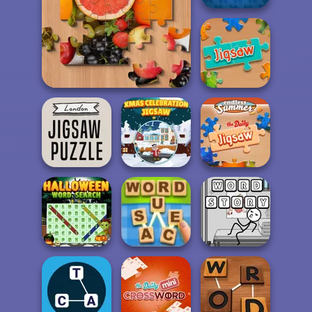
Jigsaw Deluxe
Jigsaw Casual
Jigsaw
Xmas
London Jigsaw
Celebration
Puzzle
Jigsaw
The Daily Jigsaw
Halloween Word
Search
Word Sauce
Word Story