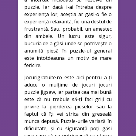
puzzle. Iar dacă i-ai întreba despre
experiența lor, aceștia ar găsi-o fie o
experiență relaxantă, fie una destul de
frustrantă. Sau, probabil, un amestec
din ambele. Un lucru este sigur,
bucuria de a găsi unde se potrivește o
anumită piesă în puzzle-ul general
este întotdeauna un motiv de mare
fericire.
Jocurigratuite.ro este aici pentru a-ți
aduce o mulțime de jocuri jocuri
puzzle jigsaw, iar partea cea mai bună
este că nu trebuie să-ți faci griji cu
privire la pierderea pieselor sau la
faptul că îți vei strica din greșeală
munca depusă. Puzzle-urile variază în
dificultate, și cu siguranță poți găsi
ceva care să se potrivească cu starea