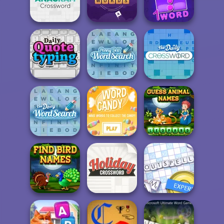
Penny Dell Brain
Booster Cross...
Wander Words
Easy Crossword
Anagram
Crossword
Word Scramble
4 Pics 1 Word
Penny Dell Word
Daily Quote
Search
Daily Crossword
Daily Word
Guess Animal
Search
Word Candy
Names