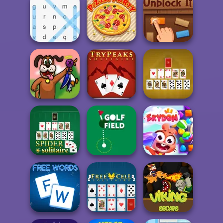
Bubble Sorting
Draw Parking
Stack Smash
Word Search
Pizza Party
Unblock It
Duck Hunter
Tripeaks Solitaire
Pyramid Solitaire
Spider Solitaire
Golf Field
Skydom