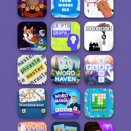
Cryptogram:
Word Brain
Word Scramble:
Puzzle
Family Tales
Words with Owl
Words From
Circus Words
Words: Sea
Letters Match
Speed Typing
Test
Cryptograph
Hangman
Phrasle Master
Word Haven
Bubble Letters