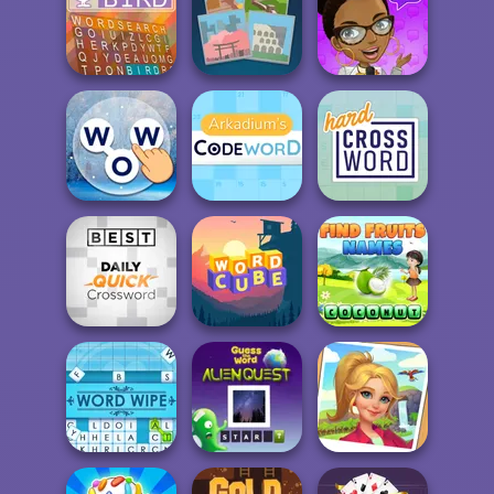
Wordmeister
Word Mania
Guess It
Word Bird
4 Pix Word Quiz
Text Talk
Words of
Arkadium's
Wonders
Codeword
Hard Crossword
Daily Quick
Word Cube
Find Fruits
Crossword
Online
Names