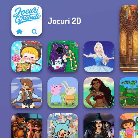
Jocuri 2D
ASMR Girl:
Livestream
DIY Phone Case
Mukbang
Shop
Ice Ballerina
Peppa Pig
Character
Polynesian
Cowgirl
Creator
Princess Moana
Age of