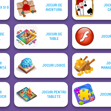
JOCURI DE
JOCU
X SI 0
AVENTURĂ
CĂ
 DE
JOCURI DE
JOCUR
L
TABLE
I
JO
JOCURI LOGICE
ENȚĂ
MANA
I
JOCURI PENTRU
JOCURI
AYER
TABLETE