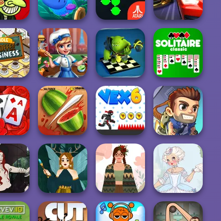
rror 2
Parkour Skyland
Connect Classic
Spider Solitaire
face Quest:
orror
Mini Swim
Atari Centipede
Drag Racing City
Checkers RPG:
e Coffee
Online PvP
siness
Cooking Scene
Battl...
Solitaire Classic
ire TriPeaks
arden
Fruit Ninja
Vex 6
Jetpack Joyride