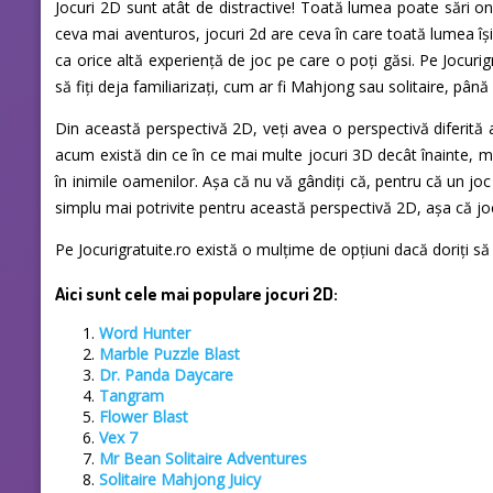
Jocuri 2D sunt atât de distractive! Toată lumea poate sări onli
ceva mai aventuros, jocuri 2d are ceva în care toată lumea își p
ca orice altă experiență de joc pe care o poți găsi. Pe Jocuri
să fiți deja familiarizați, cum ar fi Mahjong sau solitaire, până
Din această perspectivă 2D, veți avea o perspectivă diferită a
acum există din ce în ce mai multe jocuri 3D decât înainte, ma
în inimile oamenilor. Așa că nu vă gândiți că, pentru că un joc
simplu mai potrivite pentru această perspectivă 2D, așa că jo
Pe Jocurigratuite.ro există o mulțime de opțiuni dacă doriți să e
Aici sunt cele mai populare jocuri 2D:
Word Hunter
Marble Puzzle Blast
Dr. Panda Daycare
Tangram
Flower Blast
Vex 7
Mr Bean Solitaire Adventures
Solitaire Mahjong Juicy