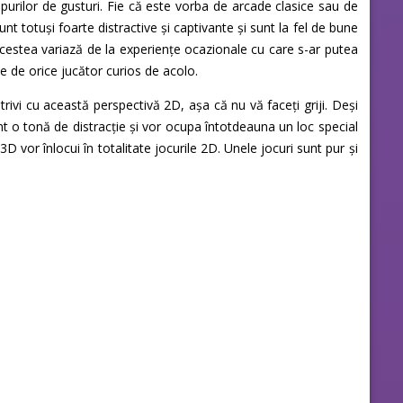
tipurilor de gusturi. Fie că este vorba de arcade clasice sau de
nt totuși foarte distractive și captivante și sunt la fel de bune
 acestea variază de la experiențe ocazionale cu care s-ar putea
ite de orice jucător curios de acolo.
rivi cu această perspectivă 2D, așa că nu vă faceți griji. Deși
nt o tonă de distracție și vor ocupa întotdeauna un loc special
 vor înlocui în totalitate jocurile 2D. Unele jocuri sunt pur și