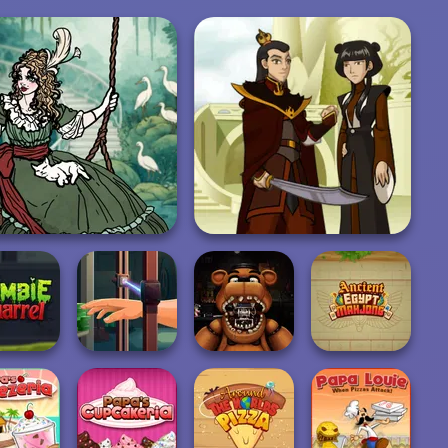
Moonlit Masquerade
Firebender Zuko
Hand Me The
FNAF: Night at
Ancient Egypt
e Quarrel
Goods
the Dentist
Mahjong