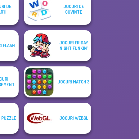
RI DE
JOCURI DE
RŢI
CUVINTE
JOCURI FRIDAY
I FLASH
NIGHT FUNKIN'
CURI
JOCURI MATCH 3
GEMENT
 PUZZLE
JOCURI WEBGL