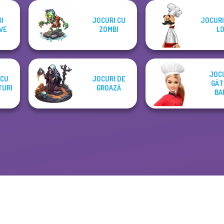
I
JOCURI CU
JOCURI
VE
ZOMBI
LO
JOCU
 CU
JOCURI DE
GĂT
TURI
GROAZĂ
BA