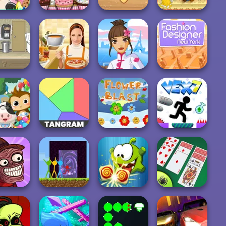
Papa Louie:
Papa's
Around the
When Pizzas
 Freezeria
Cupcakeria
Worlds Pizza
Attack
Fashion
Fashion
Designer World
Designer New
Waitress
Whats For Dinner
Tour
York
. Panda
aycare
Tangram
Flower Blast
Vex 7
face Quest:
Stickman
Om Nom
Best Classic