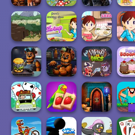
Toca Boca
FNAF Horror At
Everything
Mystic Coven The
Dora Cook
Home
Unlocked
Sisterhood of...
la Cuc
Sara's Cooking
Sara's Cooking
Sara's C
Age of War 2
Class - Garlic...
Class: Burritos
Class Lenti
Papa
FNAF Burger
FNAF Bartender
Viking vs Orcs
Scoope
Mr Bean Solitaire
Solitaire
100 Doors:
Noob vs