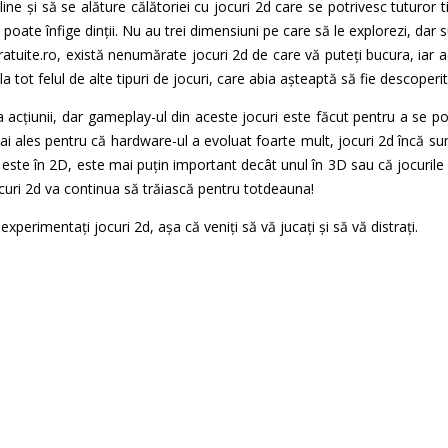
ne și să se alăture călătoriei cu jocuri 2d care se potrivesc tuturor 
oate înfige dinții. Nu au trei dimensiuni pe care să le explorezi, dar su
gratuite.ro, există nenumărate jocuri 2d de care vă puteți bucura, iar
 la tot felul de alte tipuri de jocuri, care abia așteaptă să fie descoper
 acțiunii, dar gameplay-ul din aceste jocuri este făcut pentru a se pot
i ales pentru că hardware-ul a evoluat foarte mult, jocuri 2d încă su
 este în 2D, este mai puțin important decât unul în 3D sau că jocurile 3D
curi 2d va continua să trăiască pentru totdeauna!
xperimentați jocuri 2d, așa că veniți să vă jucați și să vă distrați.