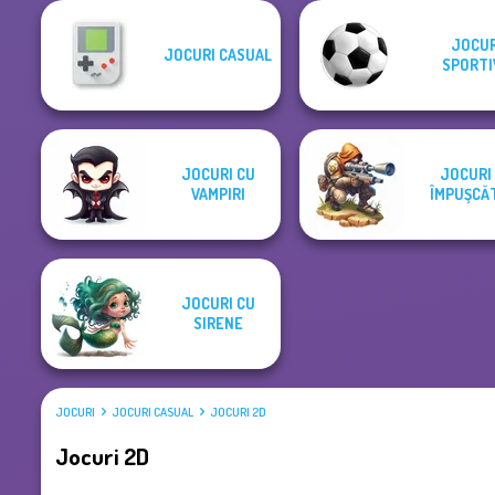
JOCUR
JOCURI CASUAL
SPORTI
JOCURI CU
JOCURI
VAMPIRI
ÎMPUŞCĂ
JOCURI CU
SIRENE
JOCURI
JOCURI CASUAL
JOCURI 2D
Jocuri 2D