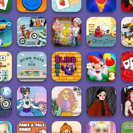
es!
Commander 1917
Panda Legend
Bloc...
Ho
 Story
Ball Tales - The
Memory Match
Bubble Shooter
Troll
aks
Holy Treasure
Puzzle
Free 2
H
Cook and Match:
Idl
l Run
Moto X3M Winter
Sara's Adventu...
StoryZoo Games
Bu
ord
Dumb Ways to
Solita
sor
Die
Blind Bat
Garden Tales 3
G