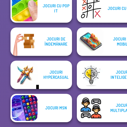
JOCURI CU POP
JOCURI CU 
IT
JOCURI DE
JOCURI
ÎNDEMÂNARE
MOBI
JOCURI
JOCUR
HYPERCASUAL
INTELIG
JOCUR
JOCURI MSN
MULTIPL