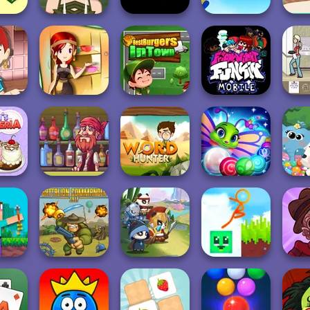
ing in
Bloons Tower
ina
Elven Makeover
Bloxorz
Defense
Papa's
Sara's Cooking
Friday Night
ooking
Class:
Best Burgers In
Funkin': Foned
l So...
Thanksgi...
Town
In...
The 
's
Pirate Bartender
Marble Puzzle
Dr
ria
Captain's Gro...
Word Hunter
Blast
D
Stickman
 1000
Battalion
Parkour 2: Lucky
Troll