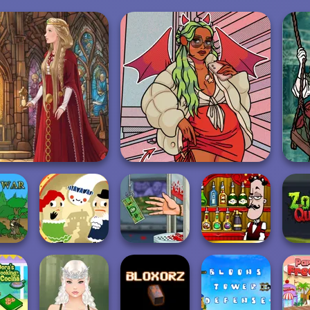
Medieval Doll
https://www.dolldivine.com/mei...
Handless
Bartender The
 War
Haunt the House
Millionaire
Right Mix
Zombi