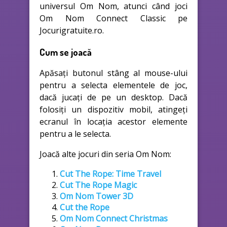
universul Om Nom, atunci când joci
Om Nom Connect Classic pe
Jocurigratuite.ro.
Cum se joacă
Apăsați butonul stâng al mouse-ului
pentru a selecta elementele de joc,
dacă jucați de pe un desktop. Dacă
folosiți un dispozitiv mobil, atingeți
ecranul în locația acestor elemente
pentru a le selecta.
Joacă alte jocuri din seria Om Nom:
Cut The Rope: Time Travel
Cut The Rope Magic
Om Nom Tower 3D
Cut the Rope
Om Nom Connect Christmas