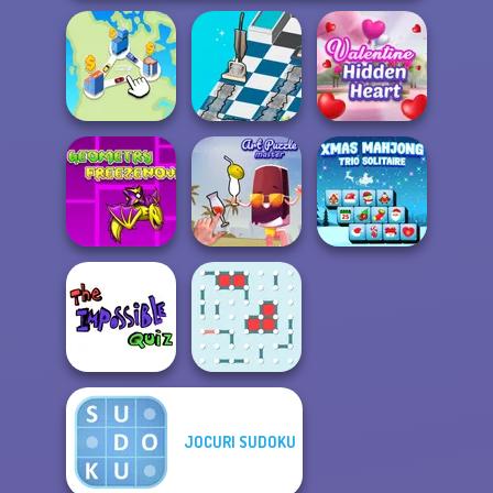
Dusty Maze
Valentine Hidden
State Connect
Hunter
Heart
Geometry Dash:
FreezeNova
Xmas Mahjong
Game
Art Puzzle Master
Trio Solitaire
JOCURI SUDOKU
The Impossible
Quiz Classic
Dots and Boxes