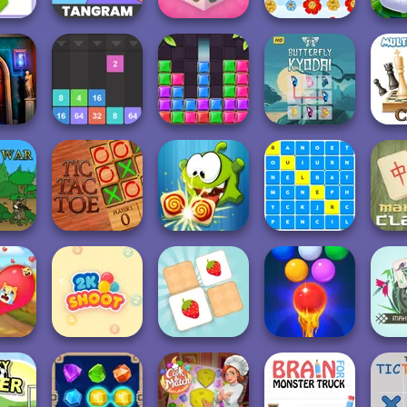
aw
Mahjong 3D
ions
Tangram
Candy
Flower Blast
Gard
ors:
Drop The
Block Puzzle
Butterfly Kyodai
Che
Room
Number
Jewel
HD
P
Om Nom
School Word
 War
TicTacToe
Connect Classic
Search
Class
Memory Match
Bubble Shooter