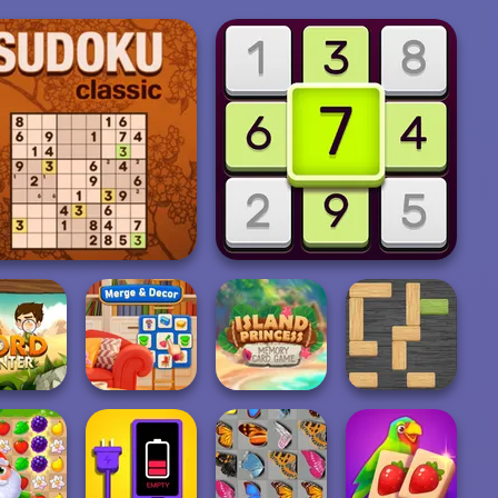
Sudoku Classic
Daily Sudoku
Island Princess
Memory Card
d Hunter
Merge & Decor
Ga...
Woblox