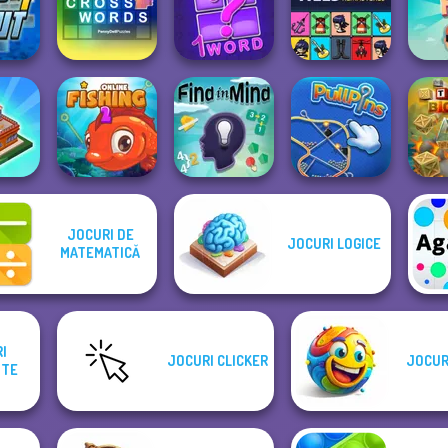
y Set
ce
Rope Bawling
Bucket Ball
Arrower
Falli
Penny Dell Brain
ut
Booster Cross...
4 Pics 1 Word
Gorillaz Tiles
Fun
JOCURI DE
JOCURI LOGICE
 Mall
MATEMATICĂ
on
Fishing 2 Online
Find In Mind
Pull Pins
TN
I
JOCURI CLICKER
JOCUR
NTE