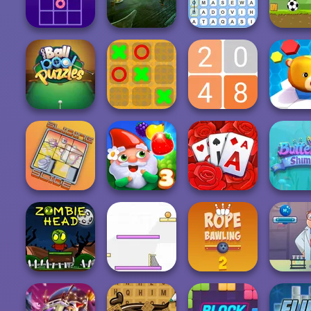
Pupper Mahjong
Word Game
TicTacToe
Farm 
Robot Bar: Spot
Tic Tac Toe Math
the Difference...
Word Finder
Gravity S
One Ball Pool
Puzzle
XOX Tic Tac Toe
2048 Legend
Hex Tak
Solitaire TriPeaks
Sliding Slide
Garden Tales 3
Garden
Butterfly