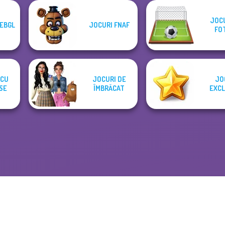
JOCU
EBGL
JOCURI FNAF
FO
 CU
JOCURI DE
JO
SE
ÎMBRĂCAT
EXCL