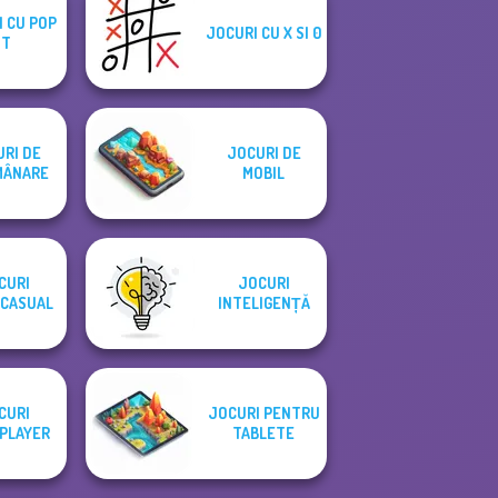
 CU POP
JOCURI CU X SI 0
IT
RI DE
JOCURI DE
MÂNARE
MOBIL
CURI
JOCURI
CASUAL
INTELIGENȚĂ
CURI
JOCURI PENTRU
PLAYER
TABLETE