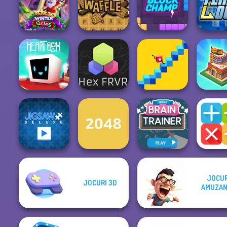
Chemistr
Zombie Head
Spin Soccer 3
Rope Bawling 2
Balan
10x10 Winter
Gems
Waffle Words
Block Champ
Flip O
Shopping
Heart Box
Hex FRVR
Draw Leg
Tyco
JOCUR
JOCURI 3D
AMUZA
Jigsaw Deluxe
2048
Brain Trainer