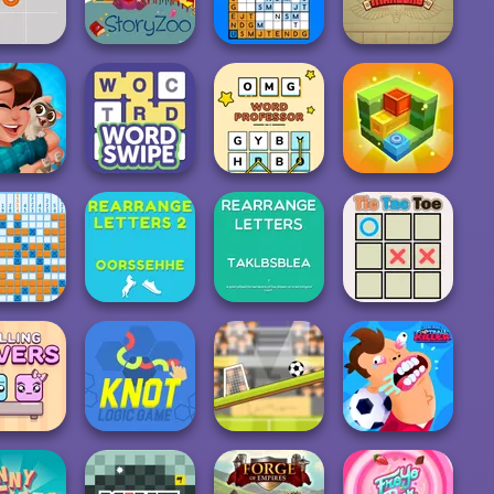
ong Time
Mahjong Real
Epic Blast
Pipe Mania
Ancient Egypt
Tic Tac Toe
StoryZoo Games
Wordoku
Mahjong
OMG Word
ng Story 2
Word Swipe
Professor
Box Run
lassic
Rearrange
Rearrange
Tic Tac Toe 4
nogram
Letters 2
Letters
Player