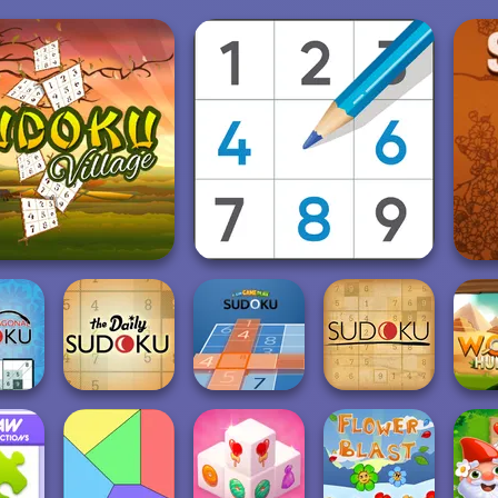
Sudoku Village
Sudoku Royal
ily
nal
Fun Game Play
ku
The Daily Sudoku
Sudoku
Sudoku
Wor