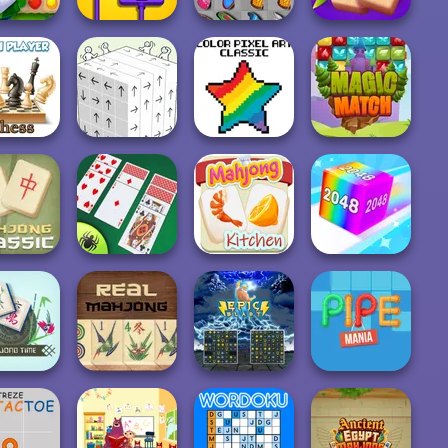
Solitaire
en Tales
Charge Now
Butterfly Kyodai
Mahjong Juicy
ss Multi
Color Pixel Art
layer
Unblock Cube 3D
Classic
Magic Match
Best Classic
Chain Cube:
ic Mahjong
Spider Solitaire
Mahjong Kitchen
2048 Merge