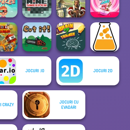
ng Lovers
Knot Logic
Rotate Soccer
Football Killer
ny Faces
Mine Sweeper
Forge of Empires
FroYo Bar
JOCURI .IO
JOCURI 2D
T Bomb
Cut It
Brain Trainer 2
Little Alchemy 2
JOCURI CU
I CRAZY
EVADĂRI