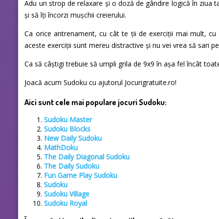
Adu un strop de relaxare și o doză de gândire logică în ziua t
și să îți încorzi mușchii creierului.
Ca orice antrenament, cu cât te ții de exerciții mai mult, cu 
aceste exerciții sunt mereu distractive și nu vei vrea să sari pe
Ca să câștigi trebuie să umpli grila de 9x9 în așa fel încât toa
Joacă acum Sudoku cu ajutorul Jocurigratuite.ro!
Aici sunt cele mai populare jocuri Sudoku:
Sudoku Master
Sudoku Blocks
New Daily Sudoku
MathDoku
The Daily Diagonal Sudoku
The Daily Sudoku
Fun Game Play Sudoku
Sudoku
Sudoku Village
Sudoku Royal