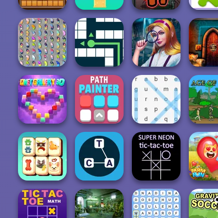
Jigs
Wood Blocks
Stack Tower
Impostor
Collect
Butterfly Kyodai
Hidden Objects:
100 Do
Deluxe
Maze Dungeon
Brain Teaser
Escape 
Onet Gallery 3D
Path Painter
Word Search
Age of
Super Neon