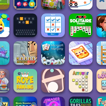
Fun
2K Shoot
Puzzle
Free 2
Mahj
Cook and Match:
Brain For
occer
Temple Jewels
Sara's Adventu...
Monster Truck
Treze 
Tick Cross 2
eover
Guess Word
Players
Solitaire Classic
Mahjo
Words Detective
Microsoft
Nonogram
C
 Shimai
Bank Heist
Mahjong
Jigsaw
No