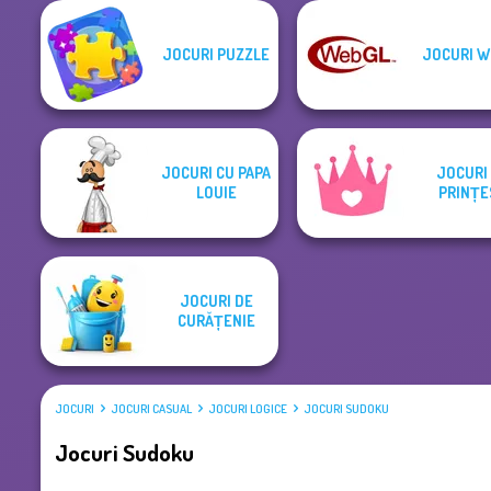
JOCURI PUZZLE
JOCURI W
JOCURI CU PAPA
JOCURI
LOUIE
PRINȚE
JOCURI DE
CURĂȚENIE
JOCURI
JOCURI CASUAL
JOCURI LOGICE
JOCURI SUDOKU
Jocuri Sudoku