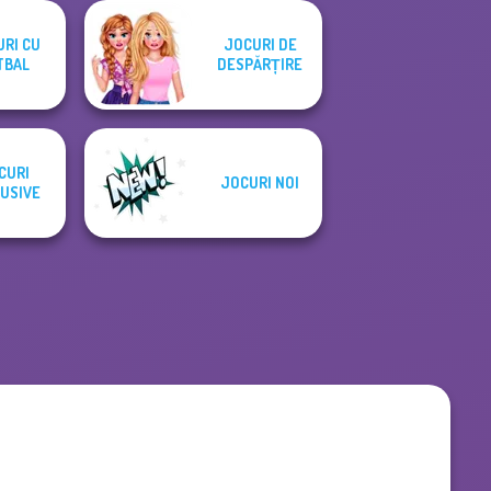
RI CU
JOCURI DE
TBAL
DESPĂRȚIRE
CURI
JOCURI NOI
USIVE