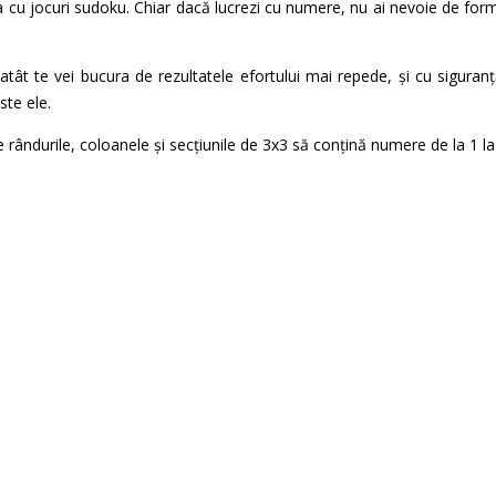
a cu jocuri sudoku. Chiar dacă lucrezi cu numere, nu ai nevoie de form
atât te vei bucura de rezultatele efortului mai repede, și cu siguranță
ste ele.
te rândurile, coloanele și secțiunile de 3x3 să conțină numere de la 1 la