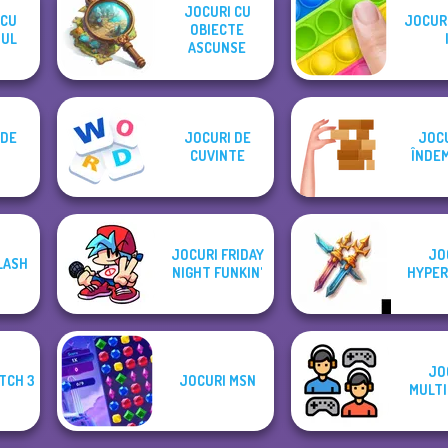
JOCURI CU
 CU
JOCURI
OBIECTE
UL
ASCUNSE
 DE
JOCURI DE
JOCU
I
CUVINTE
ÎNDE
JOCURI FRIDAY
JO
LASH
NIGHT FUNKIN'
HYPER
JO
TCH 3
JOCURI MSN
MULTI