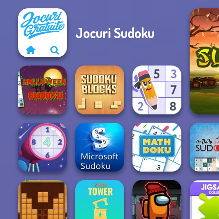
Jocuri Sudoku
Halloween
Sudoku
Sudoku Blocks
Sudoku Master
The Da
New Daily
Microsoft
Diago
Sudoku
Sudoku
MathDoku
Sudo