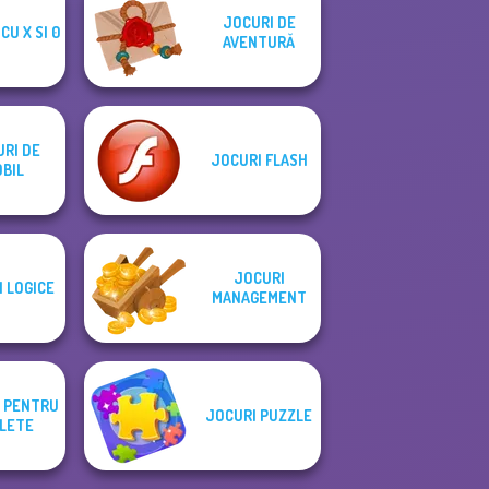
JOCURI DE
CU X SI 0
AVENTURĂ
RI DE
JOCURI FLASH
BIL
JOCURI
 LOGICE
MANAGEMENT
 PENTRU
JOCURI PUZZLE
LETE