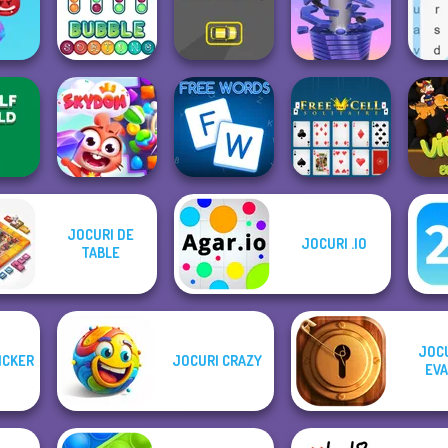
Tile Connect: Pair
Gol
leship
Matching
Tropical Merge
Candy Riddles
ubble
er
Bubble Sorting
Draw Parking
Stack Smash
Wor
JOCURI DE
JOCURI .IO
TABLE
eld
Skydom
Free Words
Free Cell Solitaire
Viki
JOCU
ICKER
JOCURI CRAZY
EVA