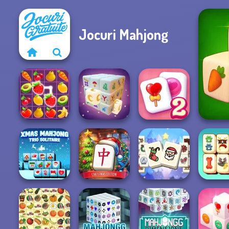
Jocuri Mahjong
Solitaire
F
Fruit Mahjong
Mystic Mahjong
Mahjong Candy 2
Mahjong at
Mahjong
Xmas Mahjong
Home -
Christmas
Trio Solitaire
Christmas Ed...
Holiday
Pupper M