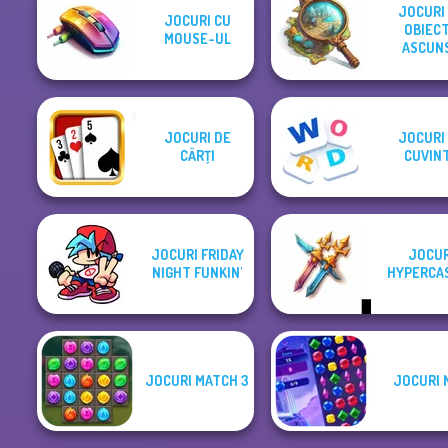
JOCURI
JOCURI CU
OBIEC
MOUSE-UL
ASCUN
JOCURI DE
JOCURI
CĂRŢI
CUVIN
JOCURI FRIDAY
JOCUR
NIGHT FUNKIN'
HYPERCA
JOCURI MATCH 3
JOCURI 