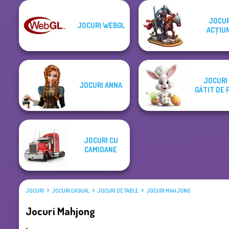
JOCUR
JOCURI WEBGL
ACȚIU
JOCURI
JOCURI ANNA
GĂTIT DE 
JOCURI CU
CAMIOANE
JOCURI
JOCURI CASUAL
JOCURI DE TABLE
JOCURI MAHJONG
Jocuri Mahjong