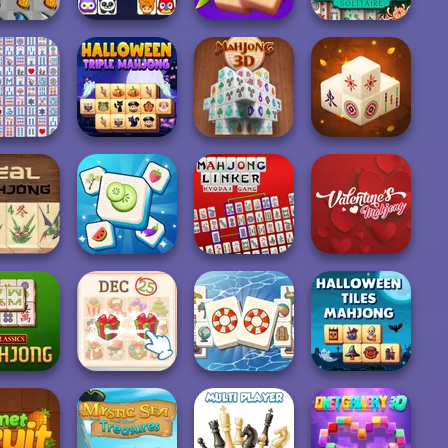
Onet Connect
Solitaire
Mahjong
fly Kyodai
Classic
Mahjong Juicy
Solitaire
ahjong
Halloween Triple
Mahjong 3D
ct Deluxe
Mahjong
Mahjong 3D
Connect
Mahjong Linker
Valentine
ong Real
Tile Mahjong
Kyodai Game
Mahjong
KrisMas Mahjong
Halloween Tiles