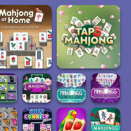
Mahjong At Home -
Scandinavian...
Tap 3 Mahjong
ahjong
Mahjong
Mahjong Dark
onnect
Dimensions:
Dimensions: 210
lloween
Mahjong Remix
900 second...
s...