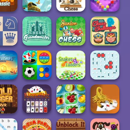
ng Classic
2
Mahjong Holiday
Mahjong
Mystic Sea
Chess Multi
ruit Classic
Treasures
Player
Onet Gallery 3D
Chess
Chess
yer Chess
Grandmaster
Junior Chess
Challenges
tleships
Mind Games for
Snakes and
rmada
2-3-4 Player
Ladders
Dots and Boxes