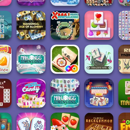
Mahjong Dark
g 3D
Dimension:
Holiday Mahjong
Tiles of the
y
Triple...
Dimensions
Unexpected
Butter
Kyodai
MahJongg
Xmas Mahjong
Solitaire
M
Alchemy
Deluxe
Mahjong Candy
Conne
Mahjong
Dimensions: 470
itchen
second...
Mahjong FRVR
Mahjong Time
Mahj
Mahjongg
Mahjong
Dimensions
Dimensions: 640