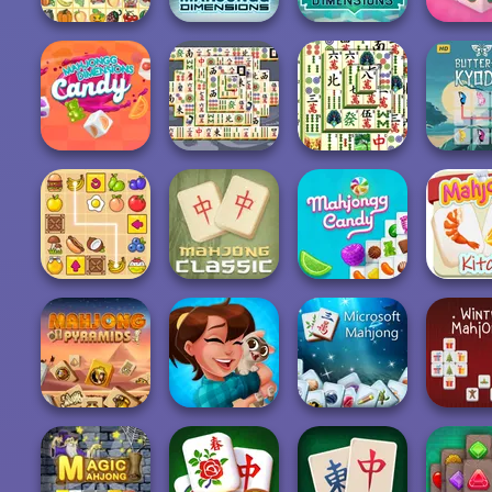
Mahjong
Mahjong
Dimensions:
Mahjon
Kris Mahjong
Dimensions
350 second...
Cand
Mahjongg
Mahjong
Dimensions
Shanghai
Butterfly 
Candy
Mahjong Titans
Dynasty
HD
Snack Mahjong
Classic Mahjong
Mahjongg Candy
Mahjong K
Mahjong
Microsoft