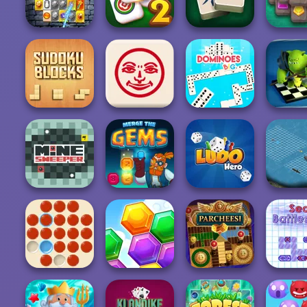
Pyramids
Mahjong Story 2
Mahjong
Winter M
Solitaire
Best Classic
Mahjong Classic
Mahjong
Jewels K
Magic Mahjong
2
Connect
Mahjo
Checkers
Online
Sudoku Blocks
Rummikub
Dominoes BIG
Battl.
Mine Sweeper
Merge the Gems
Ludo Hero
Battlesh