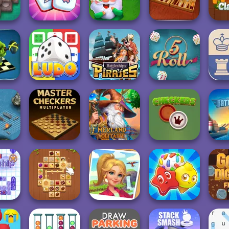
ahjong
Candy: 640...
second...
Mahjong Firefly
Mahjo
yodai
Garden Tales
ng
Mahjong Royal
Mahjong
Backgammon
Onet F
 RPG:
 PvP
Battleships
..
Ludo Fever
Pirates
5 Roll
2 Pla
Emerland
Bat
ip War
Master Checkers
Solitaire
Checkers
A