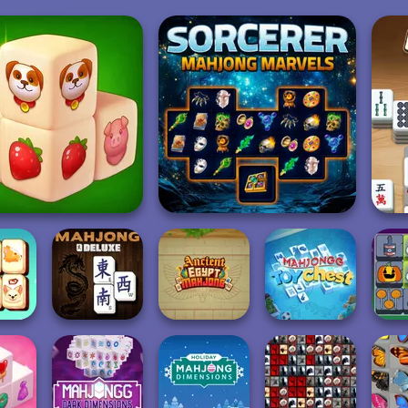
arm Mahjong 3D
Sorcerer Mahjong Marvels
M
Ancient Egypt
Mahjongg Toy
C
ahjong
Mahjong Deluxe
Mahjong
Chest
Ha