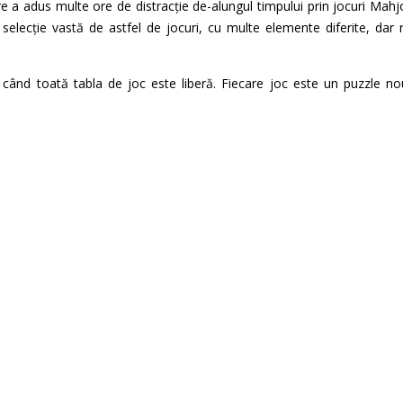
are a adus multe ore de distracție de-alungul timpului prin jocuri Ma
e o selecție vastă de astfel de jocuri, cu multe elemente diferite, dar
ând toată tabla de joc este liberă. Fiecare joc este un puzzle nou 