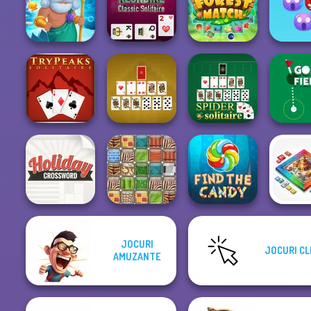
Peg Solitaire
Hexa
Parcheesi Online
Sea Batt
Klondike Classic
Emoji B
Fish Story
Solitaire
Forest Match
Shoot
Tripeaks Solitaire
Pyramid Solitaire
Spider Solitaire
Golf Fi
JOCURI
JOCURI CL
Holiday
AMUZANTE
Crossword
Patterns Link
Find the Candy