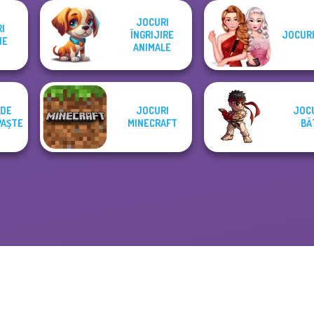
JOCURI
I
ÎNGRIJIRE
JOCURI
NE
ANIMALE
 DE
JOCURI
JOCU
PAŞTE
MINECRAFT
BĂ