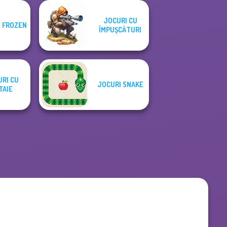
JOCURI CU
 FROZEN
ÎMPUŞCĂTURI
RI CU
JOCURI SNAKE
TAIE