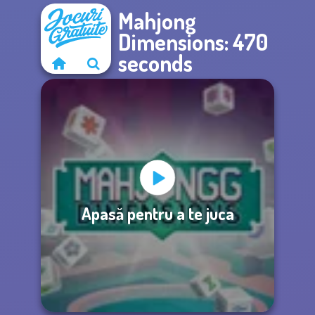
Mahjong
Dimensions: 470
seconds
Apasă pentru a te juca