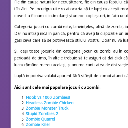
Fie din cauza naturii lor necruțătoare, fie din cauza faptului c
i întâlni. Pe Jocurigratuite.ro ai ocazia să te lupți cu acești mo
dovedi a fi inamici intimidanți și uneori copleșitori, în fața unui 
Categoria jocuri cu zombi este, bineînțeles, plină de zombi, iar 
Dar nu intrați încă în panică, pentru că aveți la dispoziție un 
găsi ceva care să se potrivească stilului vostru. Doar nu vă lua
Și, deși toate jocurile din categoria jocuri cu zombi au în 
perioadă de timp, în altele trebuie să te asiguri că dai click
lucru rămâne mereu același, și anume cantitatea de distracție
Luptă împotriva valului aparent fără sfârșit de zombi atunci câ
Aici sunt cele mai populare jocuri cu zombi:
Noob vs 1000 Zombies!
Headless Zombie Chicken
Zombie Monster Truck
Stupid Zombies 2
Zombie Quarrel
Zombie Killer