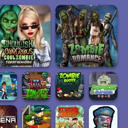
houlish To Gorgeous
Cool Zomb...
Zombie Romance
 The Living
Dead
Swat Vs Zombies
Zombie Buster
Zombie Number