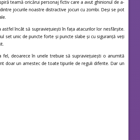
nspiră teamă oricărui personaj fictiv care a avut ghinionul de a-
le dintre jocurile noastre distractive jocuri cu zombi. Deși se pot
ale.
astfel încât să supraviețuiești în fața atacurilor lor nesfârșite.
iul set unic de puncte forte și puncte slabe și cu siguranță veți
it.
a fel, deoarece în unele trebuie să supraviețuiești o anumită
nt doar un amestec de toate tipurile de reguli diferite. Dar un