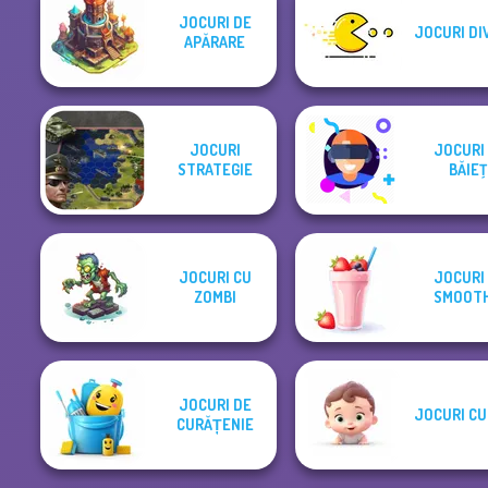
JOCURI DE
JOCURI DI
APĂRARE
JOCURI
JOCURI
STRATEGIE
BĂIEŢ
JOCURI CU
JOCURI
ZOMBI
SMOOTH
JOCURI DE
JOCURI CU
CURĂȚENIE