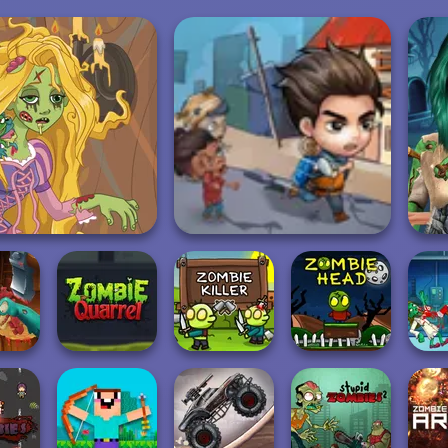
G
nzel Zombie Curse
Last Day On Earth Survival
ess
Lab Of
hicken
Zombie Quarrel
Zombie Killer
Zombie Head