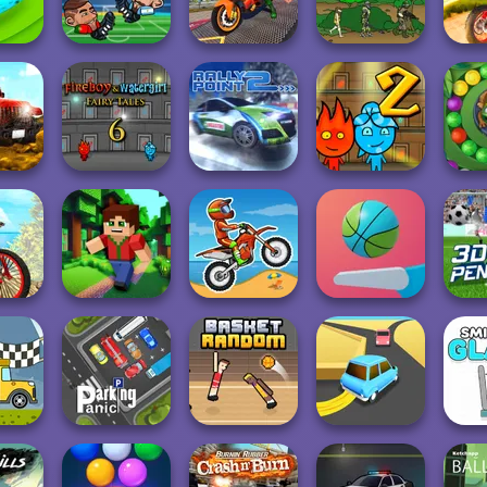
pa 5
Tank Off
Commander 1917
Parking
Mul
Bike Stunt
Head Soccer
Driving
Dirt 
cing 2
2022
Simulator 3...
Age of War
tion
Baiatul de Foc si
Baiatul Foc si
ad
Fata de Apa...
Rally Point 2
Fata Apa in lab...
Zum
road
 Bike
Minicraft
Moto X3M
Flipper Dunk 3D
3D 