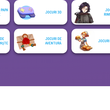
 PAPA
JO
JOCURI 3D
E
RIN
 DE
JOCURI DE
JOCURI
PAŞTE
AVENTURĂ