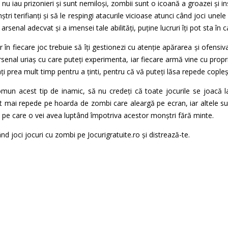
ă nu iau prizonieri și sunt nemiloși, zombii sunt o icoană a groazei și i
nștri terifianți și să le respingi atacurile vicioase atunci când joci une
arsenal adecvat și a imensei tale abilități, puține lucruri îți pot sta în c
în fiecare joc trebuie să îți gestionezi cu atenție apărarea și ofensiva 
arsenal uriaș cu care puteți experimenta, iar fiecare armă vine cu propr
ți prea mult timp pentru a ținti, pentru că vă puteți lăsa repede copleș
comun acest tip de inamic, să nu credeți că toate jocurile se joacă l
 cât mai repede pe hoarda de zombi care aleargă pe ecran, iar altele su
 pe care o vei avea luptând împotriva acestor monștri fără minte.
nd joci jocuri cu zombi pe Jocurigratuite.ro și distrează-te.