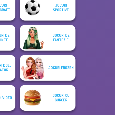
CURI
JOCURI
CRAFT
SPORTIVE
RI DE
JOCURI DE
INTE
FANTEZIE
I DOLL
JOCURI FROZEN
ATOR
JOCURI CU
I VIDEO
BURGER