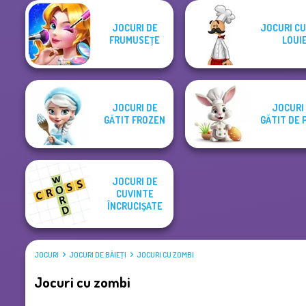
JOCURI DE
JOCURI CU
FRUMUSEŢE
LOUI
JOCURI DE
JOCURI
GĂTIT FROZEN
GĂTIT DE 
JOCURI DE
CUVINTE
ÎNCRUCIȘATE
JOCURI
JOCURI DE BĂIEŢI
JOCURI CU ZOMBI
Jocuri cu zombi