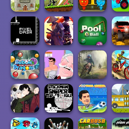
Player
Fata Apa 3
Draw Parking
Fata A
Fata Foc si
Stickman
Baiatul Apa in
Soldier Legend
Archero Fight
Tem...
Uphill Ra
Revolu
Pixel Dash
Samurai Fighter
9 Ball Pool
Offro
MX Off
Bubble Dragons
The Office Guy
Moto Maniac 3
Mountain
Manga Creator