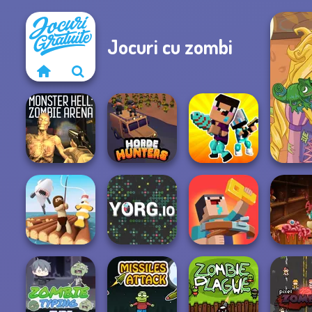
Jocuri cu zombi
Monster Hell:
Noob vs Pro
Rapu
Zombie Arena
Horde Hunters
Challenge
Noob: Zombie
Headl
Raft Life
YORG.io
Prison Escape
Zombie C