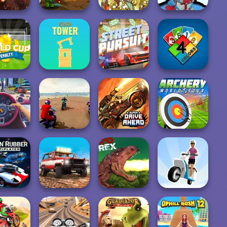
ombie
Zombie Last
Zombies
eak Arena
Castle
Stupid Zombies
Shooter
rld Cup
enalty
Stack Tower
Street Pursuit
4 Colors
Super MX - The
Super Drive
Archery World
ic Jam 3D
Champion
Ahead
Tour
n' Rubber
Offroad Masters