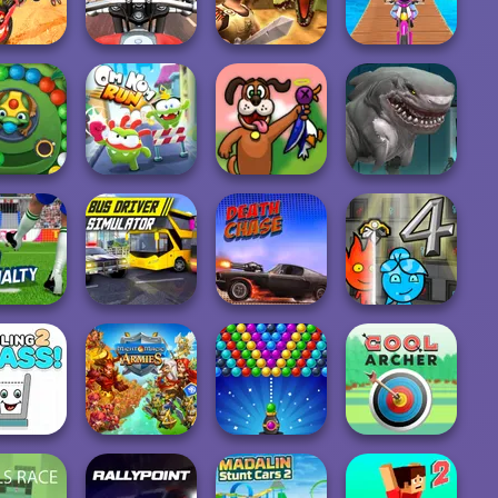
tiplayer
Challenge
Rio Rex
Delivery Racer
Bike Stunts
Moto Road Rash
Gladiator True
3D
3D
Story
Uphill Rush 12
Sharkosaurus
ba Mania
Om Nom Run
Duck Hunter
Rampage
Bus Driver
Fata apa si
Penalty
Simulator
Death Chase
baiatul foc 4