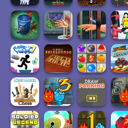
Zombie Typing
Missiles Attack
Zombie Plague
Pixel Zo
Tower Defense
Handless
Hand Me The
Squid B
Zombies
Millionaire
Goods
Simula
Crush Master
Vex 7
Backgammon
Farmland
Endless 
Chess Multi
Baiatul Foc si
Baiatul F