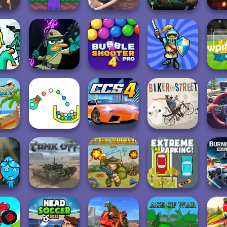
Noob vs 1000
Zombie Monster
Stupid Zombies
Z
mbies
Zombies!
Truck
2
Outbr
attle
Agent P Rebel
Bubble Shooter
Wo
tor
Spy
Pro 4
Royal Offense
P
Truck
Cannon Strike
City Car Stunt 4
Biker Street
Traff
oc si
Battalion
Extreme Car
Burni