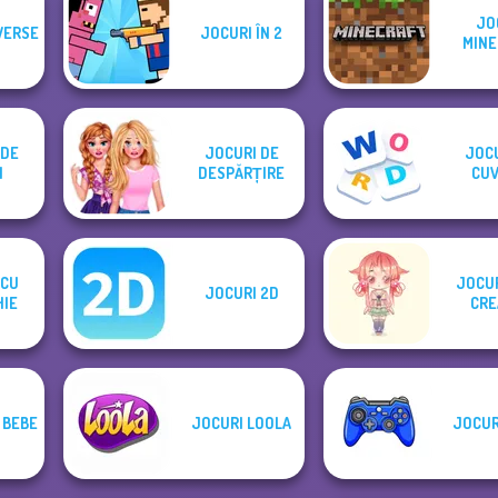
JO
VERSE
JOCURI ÎN 2
MINE
 DE
JOCURI DE
JOCU
I
DESPĂRȚIRE
CUV
 CU
JOCUR
JOCURI 2D
IE
CRE
 BEBE
JOCURI LOOLA
JOCUR