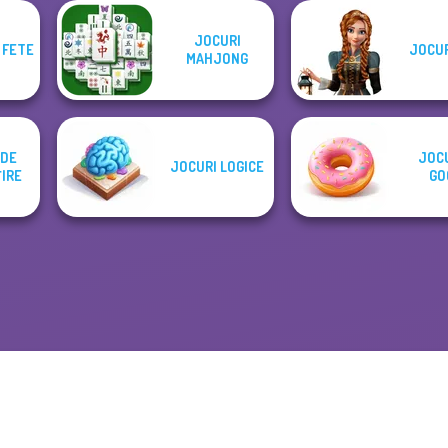
JOCURI
 FETE
JOCUR
MAHJONG
 DE
JOCU
JOCURI LOGICE
IRE
GO