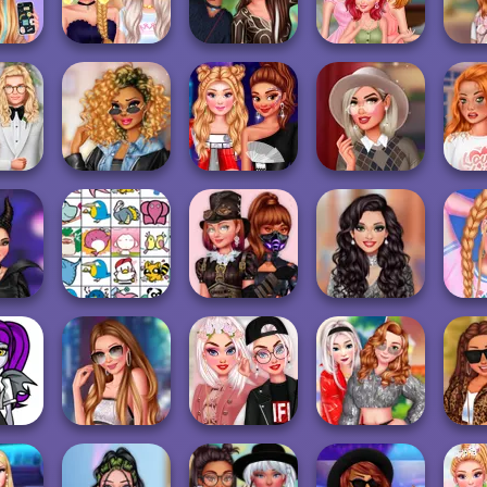
ademia
tocilarei
patinele cu rotile
#justforfun
V-Ke
ason
Bachelorette
My Spirit Animal
Princesses
Tikt
 #WIMB
Party
Outfit
Summer Waves
Shack
Best
pring
TikTok Diva
Princesses This
Hollywood Stars
Rescu
ng
Weekly Planner
Is Future
#preppy
sses
Party
Insta Divas
Influencers' New
Cott
..
Pet Connect
Fashion Roulette
Year's Eve Pa...
 High
T