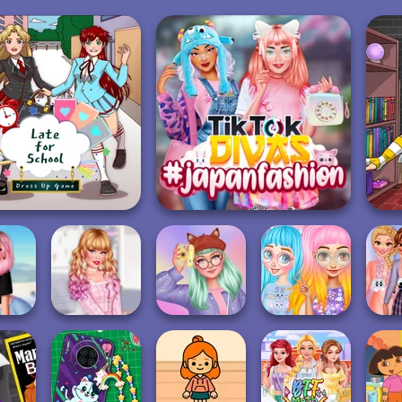
TikTok Divas
Late For School
#japanfashion
Insta Girls
 Kawaii
Babycore
Look-ul meu
Princess Culture
My Kaw
k
Fashion
kawaii
of Cuteness