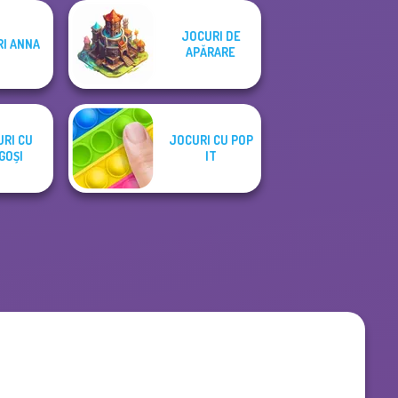
JOCURI DE
I ANNA
APĂRARE
RI CU
JOCURI CU POP
GOȘI
IT