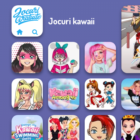
Jocuri kawaii
Kawaii
Superhero
Kawaii Monster
Avatar Maker
Trainer Avatar...
Fairy Kei Fashion
Kawaii Kitty Cat
Kawaii Chibi
My Winter
Girl
Kawaii Among Us
Fighter
Loo