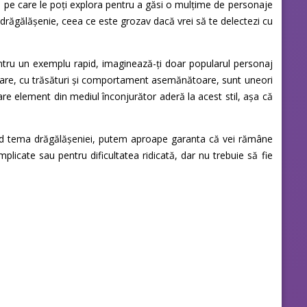
ile pe care le poți explora pentru a găsi o mulțime de personaje
de drăgălășenie, ceea ce este grozav dacă vrei să te delectezi cu
Pentru un exemplu rapid, imaginează-ți doar popularul personaj
milare, cu trăsături și comportament asemănătoare, sunt uneori
care element din mediul înconjurător aderă la acest stil, așa că
ășind tema drăgălășeniei, putem aproape garanta că vei rămâne
plicate sau pentru dificultatea ridicată, dar nu trebuie să fie