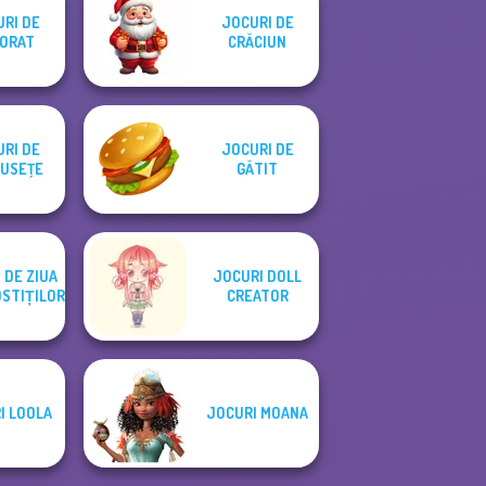
RI DE
JOCURI DE
ORAT
CRĂCIUN
RI DE
JOCURI DE
USEŢE
GĂTIT
 DE ZIUA
JOCURI DOLL
STIȚILOR
CREATOR
I LOOLA
JOCURI MOANA