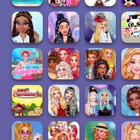
Costumul meu
Tokyo Or London
Kawaii Chibi
Evil Que
de înot kawaii
Style: Princes...
Avatar Maker
Reven
TikTok Stars
My Beauty Corner
Ulzzang
Welcome To
Decoration
Princesses
Wonder...
Dr. Panda
Princesses
Insta Princesses
Evening On Red
Princesses VSCO
My Fabu
#bubblegum
Carp...
Girls
Winter W
Insta Girls
Papa's
Ellie: You Can Be
Intergalactic