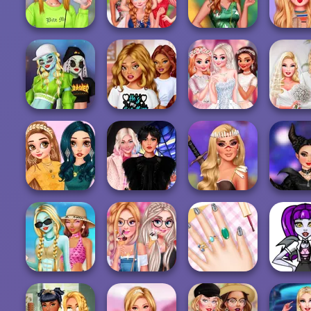
Pancakeria
Anything
Look...
Pastel Ac
Superheroes
BFF Turning Into
Insta Girls
Cold Se
Summer Trends
Bridezilla
Tropical Prints
VSCO Girl
Monster Girls
BFFs Guide To
Babs' S
Rivalry
Breakup
My Bff's Wedding
Weddi
Princesses
Prince
Choose Your
Wednesday
Prințesele
Villain 
Style
Besties Fun Day
curajoase
Crash.
Monster