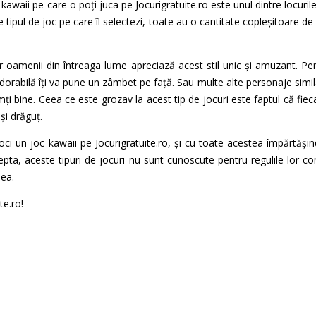
 kawaii pe care o poți juca pe Jocurigratuite.ro este unul dintre locur
 de tipul de joc pe care îl selectezi, toate au o cantitate copleșitoare 
 dar oamenii din întreaga lume apreciază acest stil unic și amuzant. 
 adorabilă îți va pune un zâmbet pe față. Sau multe alte personaje si
mți bine. Ceea ce este grozav la acest tip de jocuri este faptul că fie
și drăguț.
joci un joc kawaii pe Jocurigratuite.ro, și cu toate acestea împărt
ta, aceste tipuri de jocuri nu sunt cunoscute pentru regulile lor com
mea.
te.ro!