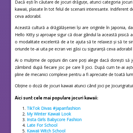
Dacă ești în căutare de jocuri drăguțe, atunci categoria jocuri
kawaii, plasate în tot felul de scenarii interesante. Indiferent
ceva adorabil.
Această cultură a drăgălășeniei își are originile în Japonia,
Hello Kitty și aproape sigur că doar gândul la această pisică
o modalitate excelentă de a te ajuta să te relaxezi și să te si
oriunde te-ai uita pe ecran vei găsi cu siguranță ceva adorabil 
Ai o mulțime de opțiuni din care poți alege dacă dorești să 
zâmbind după fiecare joc pe care îl joci. După cum te-ai aștep
pline de mecanici complexe pentru a fi apreciate de toată lu
Obține o doză de jocuri kawaii atunci când joci pe Jocurigratui
Aici sunt cele mai populare jocuri kawaii:
TikTok Divas #japanfashion
My Winter Kawaii Look
Insta Girls Babycore Fashion
Late For School
Kawaii Witch School