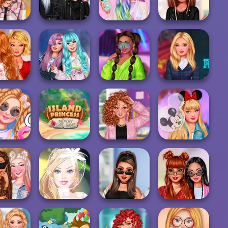
i Fashion
Models
Restaurant
Cruise Vacation
ok Divas
Insta Princesses
Prințesele
Crazy Hair School
et Fashion
Rockstar Wedd...
Unicorn
Salon
ie To The
Babs And
e Breakup
Friends Tokyo
Insta Divas Crazy
P...
Fashion
Neon Party
Tinute Riverdale
Island Princess
on Candy
Memory Card
Vacanță la
Store
Ga...
Baddie Vs Pretty
Disneyland
ikTok