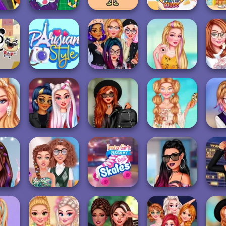
en's
DIY Phone Case
TB Avataria Life
Dora 
ge
Shop
Girl
BFF Math Class
la
Princesses: E-
Fetele Insta:
Princ
 School
Parisian Style
Girl Style
Culorile verii
School
Villains Vs
lous
Princesses
Stylish Summer
TikTok
edding
TikTok DJs
School...
Days
Schoo
Transformarea
Decoraza-mi
TikTok Stars