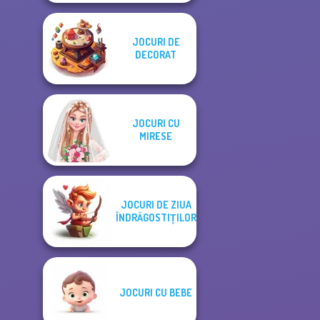
JOCURI DE
DECORAT
JOCURI CU
MIRESE
JOCURI DE ZIUA
ÎNDRĂGOSTIȚILOR
JOCURI CU BEBE