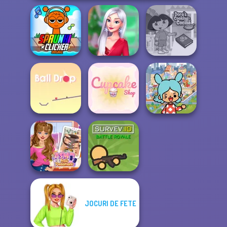
Super Sprunki
My Christmas
Dora Cooking in
Clicker
Party Prep
la Cucina
Toca Boca
Everything
Ball Drop
Cupcake Shop
Unlocked
JOCURI DE FETE
ASMR Nail
Treatment
Survev.io