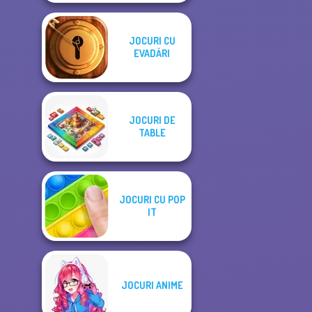
JOCURI CU
EVADĂRI
JOCURI DE
TABLE
JOCURI CU POP
IT
JOCURI ANIME