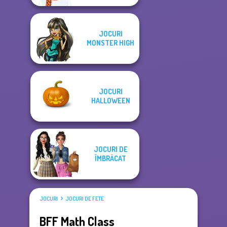
JOCURI
MONSTER HIGH
JOCURI
HALLOWEEN
JOCURI DE
ÎMBRĂCAT
JOCURI
JOCURI DE FETE
BFF Math Class