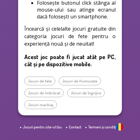
Folosește butonul click stânga al
mouse-ului sau atinge ecranul
dacă folosești un smartphone.
Încearcă și celelalte jocuri gratuite din
categoria jocuri de fete pentru o
experiență nouă și de neuitat!
Acest joc poate fi jucat atât pe PC,
cât și pe dispozitive mobile.
Jocuri de fete
Jocuri de frumuseţe
Jocuri de îmbrăcat
Jocuri de îngrijire
Jocuri machiaj
Jocuri pentru site-ul tău
Contact
Termeni și condiții