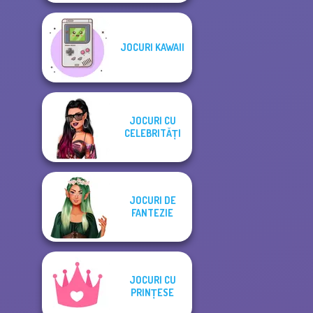
JOCURI KAWAII
JOCURI CU
CELEBRITĂȚI
JOCURI DE
FANTEZIE
JOCURI CU
PRINȚESE