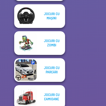
JOCURI CU
MAȘINI
JOCURI CU
ZOMBI
JOCURI CU
PARCĂRI
JOCURI CU
CAMIOANE