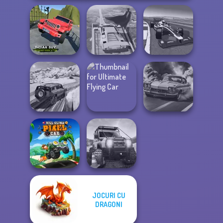
Indian SUV
Offroad
Super Hero
Grand Extreme
Simulator
Driving School
Racing
SUV Snow
Ultimate Flying
Driving 3D
Car
3D Car Simulator
JOCURI CU
Hill Climb Pixel
DRAGONI
Car
Offroad Life 3D