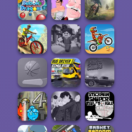
Sharkosaurus
Om Nom Run
Duck Hunter
Rampage
Bubble Dragons
The Office Guy
Moto Maniac 3
MX Offroad
Mountain Bike
Minicraft
Moto X3M
Bus Driver
Flipper Dunk 3D
Simulator
Death Chase