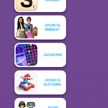
JOCURI DE
ÎMBRĂCAT
JOCURI MSN
JOCURI CU
PLATFORME
JOCURI