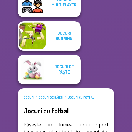
MULTIPLAYER
JOCURI
RUNNING
JOCURI DE
PAŞTE
JOCURI
JOCURI DE BĂIEŢI
JOCURI CU FOTBAL
Jocuri cu fotbal
Pășește în lumea unui sport
binecunoscut și iubit de oameni din