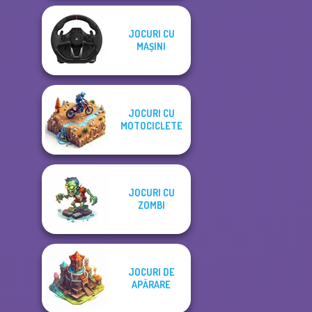
JOCURI CU
MAȘINI
JOCURI CU
MOTOCICLETE
JOCURI CU
ZOMBI
JOCURI DE
APĂRARE