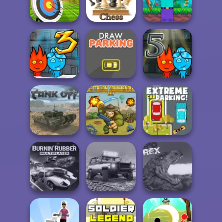
Super MX - The
Super Drive
Traffic Jam 3D
Champion
Ahead
Archery World
Chess Multi
Noob vs 1000
Tour
Player
Zombies!
Baiatul Foc si
Baiatul Foc si
Fata Apa 3
Draw Parking
Fata Apa 5
Battalion
Extreme Car
Tank Off
Commander 1917
Parking