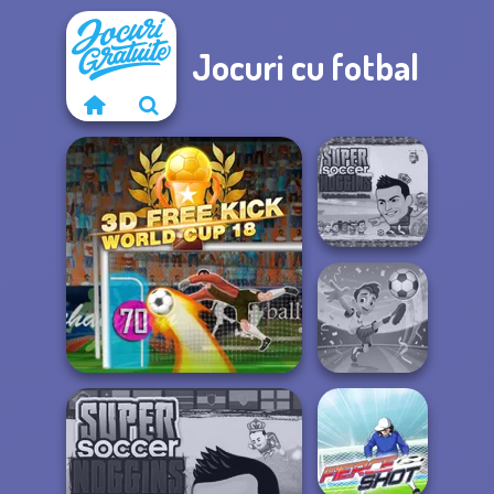
Jocuri cu fotbal
Super Soccer
Noggins
Christmas
Football
3D Free Kick World Cup 18
Superstars 2024