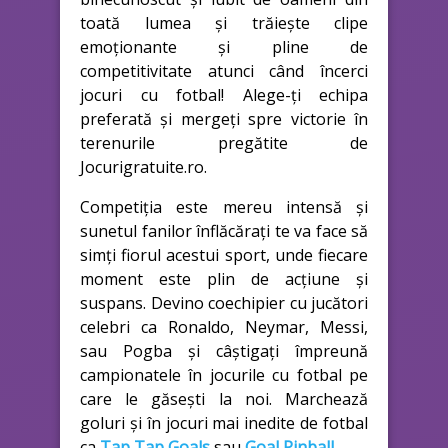
toată lumea și trăiește clipe
emoționante și pline de
competitivitate atunci când încerci
jocuri cu fotbal! Alege-ți echipa
preferată și mergeți spre victorie în
terenurile pregătite de
Jocurigratuite.ro.
Competiția este mereu intensă și
sunetul fanilor înflăcărați te va face să
simți fiorul acestui sport, unde fiecare
moment este plin de acțiune și
suspans. Devino coechipier cu jucători
celebri ca Ronaldo, Neymar, Messi,
sau Pogba și câștigați împreună
campionatele în jocurile cu fotbal pe
care le găsești la noi. Marchează
goluri și în jocuri mai inedite de fotbal
ca
Tap Tap Goals
sau
Goal Pinball
.