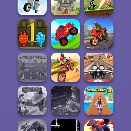
Burnin' Rubber
Offroad Masters
Multiplayer
Challenge
Rio Rex
Stickman
Delivery Racer
Soldier Legend
Archero Fight
Fata Foc si
Bike Stunt
Baiatul Apa in
Driving
Tem...
Uphill Racing 2
Simulator 3...
Dirt Bike Stunts
Moto Road Rash
Age of War
3D
3D