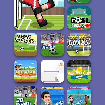
Head Soccer
2022
Soccer Random
Goal Pinball
Gravity Soccer
Penalty Kicks
Tap Tap Goals
Puppet Soccer
World Cup
Challenge
Spin Soccer 3
Penalty