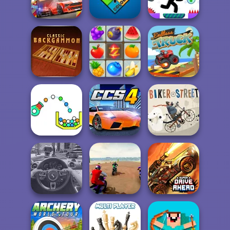
Pro 4
Royal Offense
Stack Tower
Street Pursuit
4 Colors
Vex 7
Crush Master
Backgammon
Farmland
Endless Truck
Cannon Strike
City Car Stunt 4
Biker Street