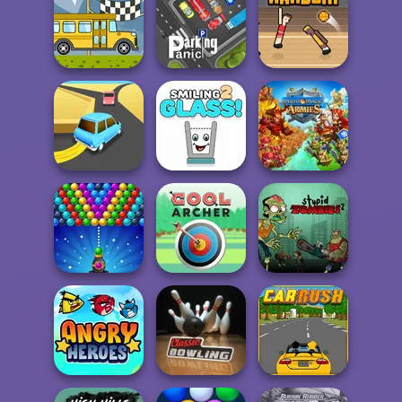
Manga Creator
Fata apa si
Vampire Hunter
Stickman Sniper:
baiatul foc 4
P...
Tap to Kill
Bus Rally
Parking Panic
Basket Random
Might & Magic
Turn Turn
Smiling Glass 2
Armies
Stupid Zombies
Bubble Shooter
Cool Archer
2