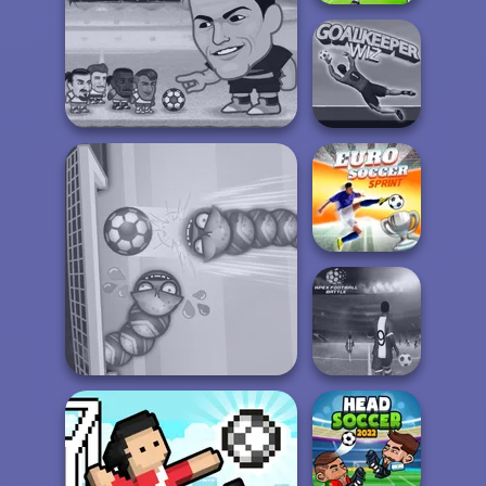
Fierce Shot
Super Soccer Noggins
Goalkeeper Wiz
Euro Soccer
Sprint
Apex Football
Soccer Snakes
Battle