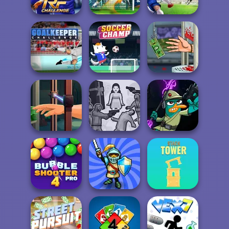
Football Tricks
3
Soccer Heads
Real Football
Challenge
Free Kick Classic
Real Football
Goalkeeper
Soccer Champ
Handless
Challenge
2018
Millionaire
Hand Me The
Squid Battle
Agent P Rebel
Goods
Simulator
Spy
Bubble Shooter