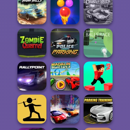
Angry Heroes
Classic Bowling
Car Rush
Bubble Shooter
Burnin' Rubber
High Hills
Free 2
Crash n' Burn
Police Urban
Zombie Quarrel
Parking
Balls Race
Madalin Stunt
Rally Point
Cars 2
Parkour Block 2