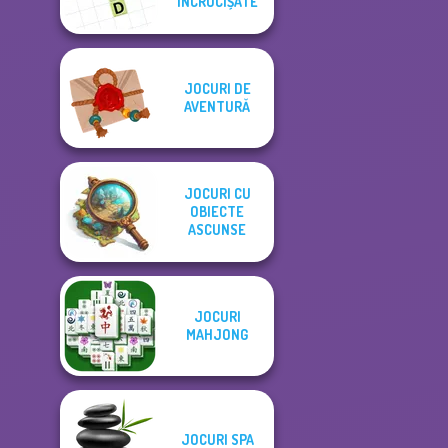
ÎNCRUCIȘATE
JOCURI DE
AVENTURĂ
JOCURI CU
OBIECTE
ASCUNSE
JOCURI
MAHJONG
JOCURI SPA