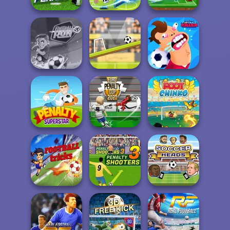
Football
3D Penalty
Legends 2021
Football Masters
Football Run
Rotate Soccer
Football Killer
Penalty
Euro Penalty Cup
Superstar
2021
Foot Chinko
Penalty Shooters