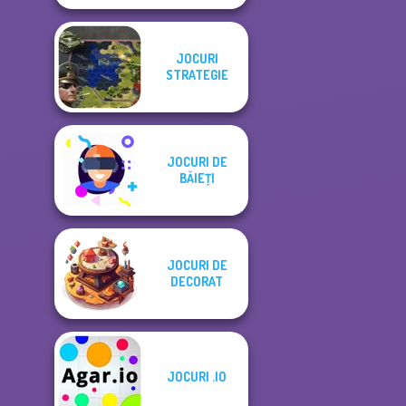
JOCURI
STRATEGIE
JOCURI DE
BĂIEŢI
JOCURI DE
DECORAT
JOCURI .IO