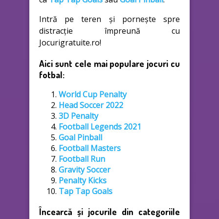
Intră pe teren și pornește spre
distracție împreună cu
Jocurigratuite.ro!
Aici sunt cele mai populare jocuri cu
fotbal:
World Cup Penalty
Head Soccer 2022
3D Penalty
Football Legends 2021
Goal Pinball
Football Masters
Football Run
Gravity Soccer
Penalty Kicks
Tap Tap Goals
Încearcă și jocurile din categoriile