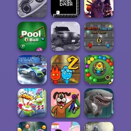
Gladiator True
Headless
Story
Zombie Chicken
Uphill Rush 12
Zombie Monster
Truck
Pixel Dash
Samurai Fighter
Revolution
Baiatul de Foc si
9 Ball Pool
Offroad
Fata de Apa...
Baiatul Foc si
Rally Point 2
Fata Apa in lab...
Zumba Mania