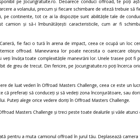
isponibil pe Jocurigratuite.ro. Deoarece conduci offroad, te poți a
oarcere a volanului, precum și fiecare schimbare de viteză trebuie să fi
, pe continente, tot ce ai la dispoziție sunt abilitățile tale de cond
t camion și să-i îmbunătățești caracteristicile, cum ar fi schimba
Carieră, fie faci o tură în arena de impact, ceea ce ocupă un loc ce
ternice offroad. Manevrarea lor poate necesita o oarecare obișnui
i veți învăța toate complexitățile manevrării lor. Unele trasee pot fi 
bit de greu de trecut. Din fericire, pe Jocurigratuite.ro poți încerca o
mere de luat vederi în Offroad Masters Challenge, ceea ce este un lucr
e că preferați să conduceți și să vedeți zona înconjurătoare, sau doriț
lui. Puteți alege orice vedere doriți în Offroad Masters Challenge.
ffroad Masters Challenge și treci peste toate dealurile și văile atunci 
tă pentru a muta camionul offroad în jurul tău. Deplasează camera f