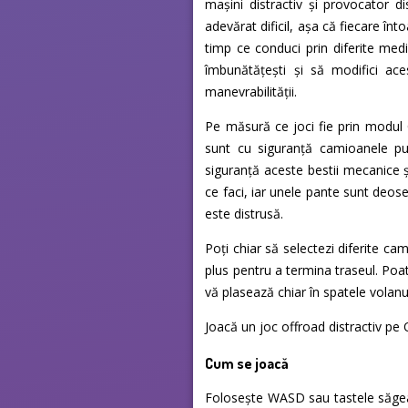
mașini distractiv și provocator d
adevărat dificil, așa că fiecare înt
timp ce conduci prin diferite medii
îmbunătățești și să modifici aces
manevrabilității.
Pe măsură ce joci fie prin modul 
sunt cu siguranță camioanele pu
siguranță aceste bestii mecanice ș
ce faci, iar unele pante sunt deose
este distrusă.
Poți chiar să selectezi diferite ca
plus pentru a termina traseul. Poat
vă plasează chiar în spatele volanu
Joacă un joc offroad distractiv pe O
Cum se joacă
Folosește WASD sau tastele săgea