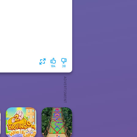
104
30