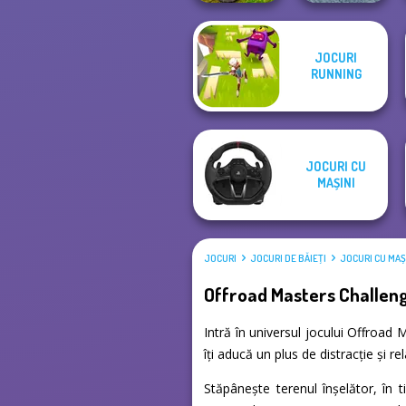
JOCURI
MX Offroad
Madness Driver
RUNNING
Master
Vertigo City
JOCURI CU
MAȘINI
JOCURI
JOCURI DE BĂIEŢI
JOCURI CU MAȘ
Offroad Masters Challen
Intră în universul jocului Offroad
îți aducă un plus de distracție și 
Stăpânește terenul înșelător, în 