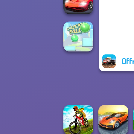
Drag Race 3D
Night City Racing
Off
Green Ball