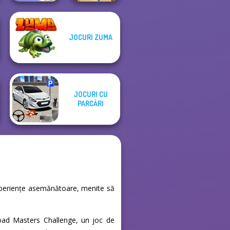
JOCURI ZUMA
Braindom 2:
Who is Lying?
Bubble Fall
JOCURI CU
PARCĂRI
 experiențe asemănătoare, menite să
froad Masters Challenge, un joc de