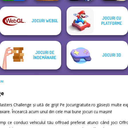
JOCURI CU
JOCURI WEBGL
Mind Games for
High Speed Crazy
Moon Clash
PLATFORME
2-3-4 Player
Bike
Heroes
Rally Point 3
JOCURI DE
JOCURI 3D
ÎNDEMÂNARE
INI
ge
 Masters Challenge și uită de griji! Pe Jocurigratuite.ro găsești multe
relaxare. Încearcă acum unul din cele mai bune jocuri cu mașini!
timp ce conduci vehiculul tău offroad preferat atunci când joci Of