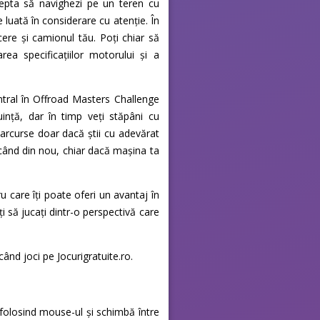
ștepta să navighezi pe un teren cu
e luată în considerare cu atenție. În
ucere și camionul tău. Poți chiar să
rea specificațiilor motorului și a
ntral în Offroad Masters Challenge
nță, dar în timp veți stăpâni cu
parcurse doar dacă știi cu adevărat
ricând din nou, chiar dacă mașina ta
u care îți poate oferi un avantaj în
i să jucați dintr-o perspectivă care
când joci pe Jocurigratuite.ro.
olosind mouse-ul și schimbă între