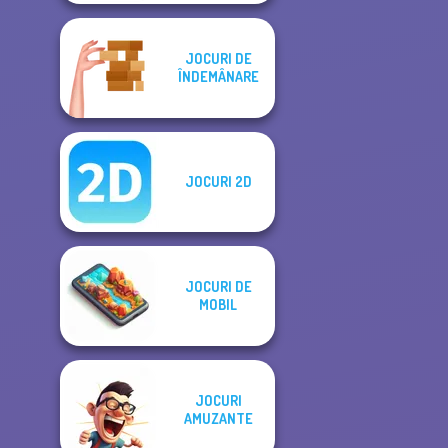
JOCURI DE
ÎNDEMÂNARE
JOCURI 2D
JOCURI DE
MOBIL
JOCURI
AMUZANTE