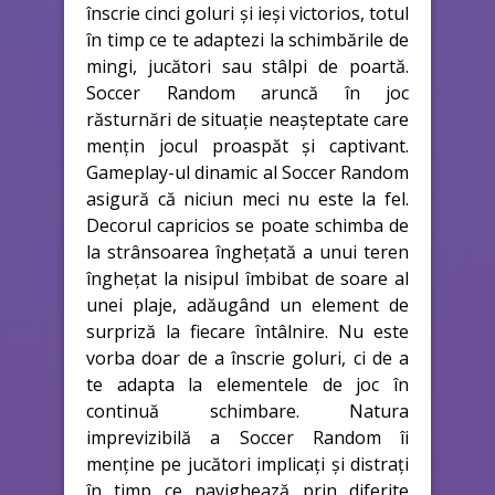
înscrie cinci goluri și ieși victorios, totul
în timp ce te adaptezi la schimbările de
mingi, jucători sau stâlpi de poartă.
Soccer Random aruncă în joc
răsturnări de situație neașteptate care
mențin jocul proaspăt și captivant.
Gameplay-ul dinamic al Soccer Random
asigură că niciun meci nu este la fel.
Decorul capricios se poate schimba de
la strânsoarea înghețată a unui teren
înghețat la nisipul îmbibat de soare al
unei plaje, adăugând un element de
surpriză la fiecare întâlnire. Nu este
vorba doar de a înscrie goluri, ci de a
te adapta la elementele de joc în
continuă schimbare. Natura
imprevizibilă a Soccer Random îi
menține pe jucători implicați și distrați
în timp ce navighează prin diferite