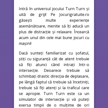
Intră în universul jocului Turn Turn și
uită de griji! Pe Jocurigratuite.ro
găsești multe experiențe
asemănătoare, menite să îți aducă un
plus de distracție și relaxare. Încearcă
acum unul din cele mai bune jocuri cu
mașini!
Dacă sunteți familiarizat cu șofatul,
știți cu siguranță cât de atent trebuie
să fiți atunci când intrați într-o
intersecție. Deoarece trebuie să
schimbați drastic direcția de deplasare,
pe lângă faptul că trebuie să încetiniți,
trebuie să fiți atenți și la traficul care
se apropie. Turn Turn este ca un
simulator de intersecție și vă puteți
exersa timpii de o mulțime de ori