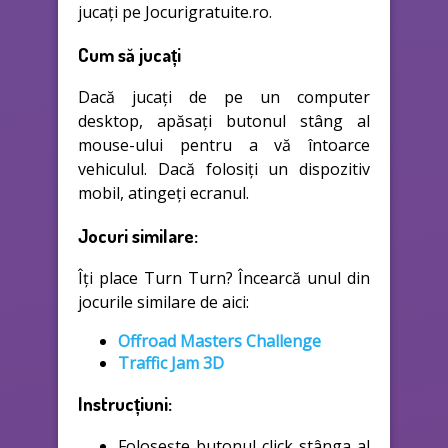
jucați pe Jocurigratuite.ro.
Cum să jucați
Dacă jucați de pe un computer
desktop, apăsați butonul stâng al
mouse-ului pentru a vă întoarce
vehiculul. Dacă folosiți un dispozitiv
mobil, atingeți ecranul.
Jocuri similare:
Îți place Turn Turn? Încearcă unul din
jocurile similare de aici:
Offroad Masters Challenge
Traffic Jam 3D
Instrucțiuni:
Folosește butonul click stânga al