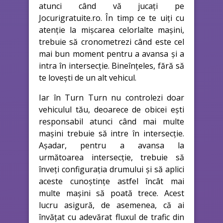
atunci când vă jucați pe
Jocurigratuite.ro. În timp ce te uiți cu
atenție la mișcarea celorlalte mașini,
trebuie să cronometrezi când este cel
mai bun moment pentru a avansa și a
intra în intersecție. Bineînțeles, fără să
te lovești de un alt vehicul.
Iar în Turn Turn nu controlezi doar
vehiculul tău, deoarece de obicei ești
responsabil atunci când mai multe
mașini trebuie să intre în intersecție.
Așadar, pentru a avansa la
următoarea intersecție, trebuie să
înveți configurația drumului și să aplici
aceste cunoștințe astfel încât mai
multe mașini să poată trece. Acest
lucru asigură, de asemenea, că ai
învățat cu adevărat fluxul de trafic din