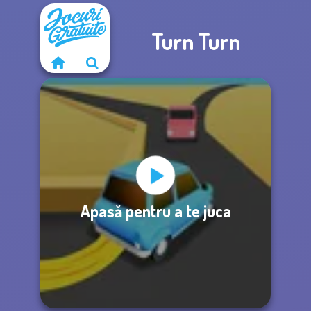
Turn Turn
Apasă pentru a te juca