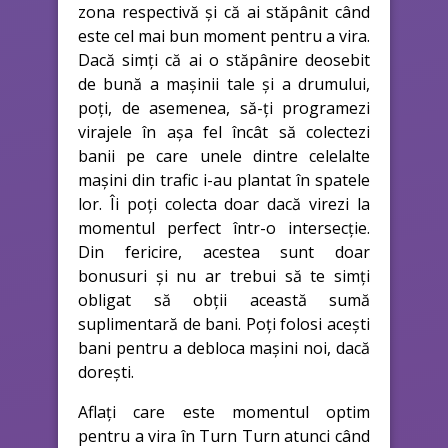
zona respectivă și că ai stăpânit când
este cel mai bun moment pentru a vira.
Dacă simți că ai o stăpânire deosebit
de bună a mașinii tale și a drumului,
poți, de asemenea, să-ți programezi
virajele în așa fel încât să colectezi
banii pe care unele dintre celelalte
mașini din trafic i-au plantat în spatele
lor. Îi poți colecta doar dacă virezi la
momentul perfect într-o intersecție.
Din fericire, acestea sunt doar
bonusuri și nu ar trebui să te simți
obligat să obții această sumă
suplimentară de bani. Poți folosi acești
bani pentru a debloca mașini noi, dacă
dorești.
Aflați care este momentul optim
pentru a vira în Turn Turn atunci când