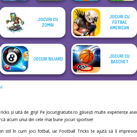
JOCURI CU
JOCURI CU
FOTBAL
Super Soccer
ZOMBI
Air Hockey Cup
Noggins
Muscle Clicker
AMERICAN
Mini Golf Saga
JOCURI CU
JOCURI BILIARD
BASCHET
VE
 Tricks și uită de griji! Pe Jocurigratuite.ro găsești multe experiențe 
earcă acum unul din cele mai bune jocuri sportive!
n stil în cum joci fotbal, iar Football Tricks te ajută să îi impresion