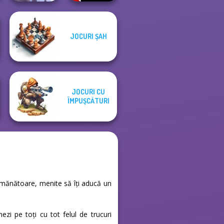
JOCURI ŞAH
Ski Jump
Challenge
Vex X3M
JOCURI CU
ÎMPUŞCĂTURI
asemănătoare, menite să îți aducă un
ezi pe toți cu tot felul de trucuri