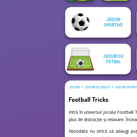
JOCURI
3D Free Kick
SPORTIVE
World Cup 18
Soccer Random
JOCURI CU
FOTBAL
JOCURI
JOCURI DE BĂIEŢI
JOCURI SPORTI
Football Tricks
Intră în universul jocului Football
plus de distracție și relaxare. Înc
Niciodată nu strică să adaugi puți