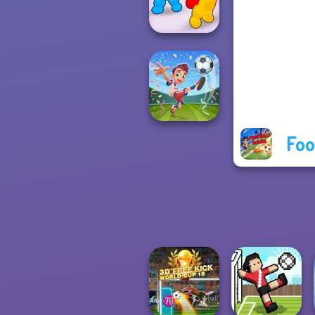
Christmas
Boxing Gang
Stars
Foo
Football
Superstars 2024