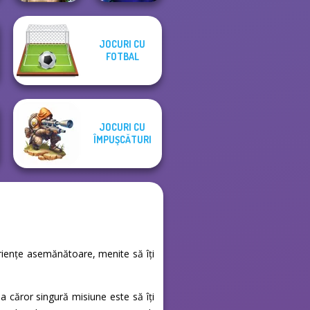
Ghoulish To
JOCURI CU
Gorgeous Cool
FOTBAL
Zomb...
Cursed Dreams
JOCURI CU
ÎMPUŞCĂTURI
eriențe asemănătoare, menite să îți
 căror singură misiune este să îți