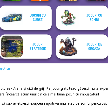
JOCURI CU
JOCURI CU
Noob vs Pro
Monster Hell:
Rift of Hell:
CURSE
ZOMBI
Poxel.io
Challenge
Zombie Arena
Demons War
JOCURI
JOCURI DE
STRATEGIE
GROAZĂ
UŞCĂTURI
Outbreak Arena și uită de griji! Pe Jocurigratuite.ro găsești multe exp
xare. Încearcă acum unul din cele mai bune jocuri cu împuşcături!
să supraviețuiești noaptea împotriva unui atac de zombi periculoși, a