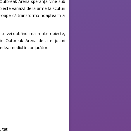
e Outbreak Arena speranța vine sub
obiecte variază de la arme la scuturi
aproape că transformă noaptea în zi
și tu vei dobândi mai multe obiecte,
bie Outbreak Arena de alte jocuri
 vedea mediul înconjurător.
itat!