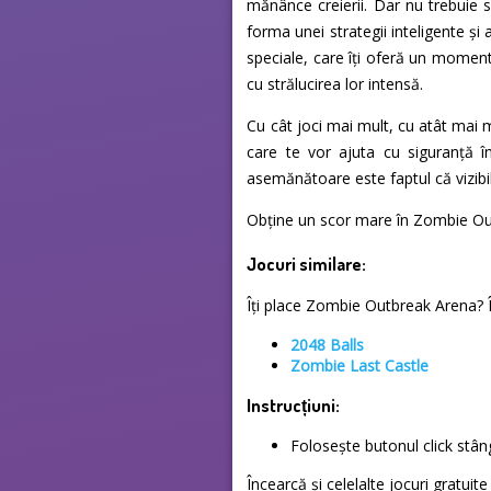
mănânce creierii. Dar nu trebuie 
forma unei strategii inteligente și 
speciale, care îți oferă un moment
cu strălucirea lor intensă.
Cu cât joci mai mult, cu atât mai m
care te vor ajuta cu siguranță î
asemănătoare este faptul că vizibil
Obține un scor mare în Zombie Outb
Jocuri similare:
Îți place Zombie Outbreak Arena? În
2048 Balls
Zombie Last Castle
Instrucțiuni:
Folosește butonul click stâ
Încearcă și celelalte jocuri gratui