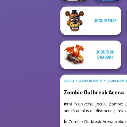
JOCURI FNAF
Zombie
Romance
Murder
JOCURI CU
DRAGONI
JOCURI
JOCURI DE BĂIEŢI
JOCURI CU ÎMP
Zombie Outbreak Arena
Intră în universul jocului Zombie 
aducă un plus de distracție și rela
În Zombie Outbreak Arena trebuie 