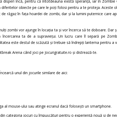
să disperi încă, pentru că întotdeauna există speranță, iar în Zombi
a diferitelor obiecte pe care le poți folosi pentru a te proteja. Aceste 
 de răgaz în fața hoardei de zombi, dar și la lumini puternice care 
ulți zombi vor ajunge în locația ta și vor încerca să te doboare. Dar 
n încercarea ta de a supraviețui. Un lucru care îl separă pe Zom
itatea este destul de scăzută și trebuie să îndrepți lanterna pentru a
reak Arena când joci pe Jocurigratuite.ro și distrează-te.
cearcă unul din jocurile similare de aici:
nga al mouse-ului sau atinge ecranul dacă folosești un smartphone.
te din categoria jocuri cu împuşcături pentru o experiență nouă și de neu