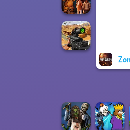
Zombie Curse
FNAF Horror At
Home
Zom
Sniper Combat
3D