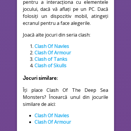
pentru a interacționa cu elementele
jocului, dacă vă aflați pe un PC. Dacă
folosiți un dispozitiv mobil, atingeți
ecranul pentru a face alegerile.
Joacă alte jocuri din seria clash:
Clash Of Navies
Clash Of Armour
Clash of Tanks
Clash of Skulls
Jocuri similare:
Îți place Clash Of The Deep Sea
Monsters? Încearcă unul din jocurile
similare de aici:
Clash Of Navies
Clash Of Armour