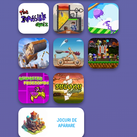
The Impossible
Quiz Classic
Rescue Hero
Mini Springs
Construction
Mini Guardians
Ramp Jumping
Clash of Stone
Castle Defense
JOCURI DE
Geometry Dash:
FreezeNova
APĂRARE
Game
Sudoku Village