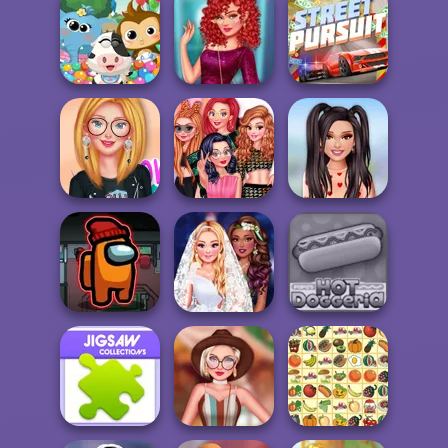
TikTok Divas
The New Girl In
Animal Prints
#likearockstar
School
Dr. Panda
Sequin Insta
Daycare
Divas
Street Pursuit
From Small Town
Princesses Dress
TikTok Divas
To Big City
Like A Celebr...
Lovecore
Enchanted
Papa's Hot
Impostor
Wedding
Doggeria