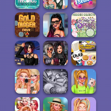
Anything
Look...
Pastel Academia
Mahjong
Dimensions:
Transformarea
Decoraza-mi
900 second...
tocilarei
patinele cu rotile
Gold Digger
TikTok Stars
Hidden Objects
FRVR
#justforfun
Hello Spring
Plus Sized Goth
Dr Panda
V-Kei Fashion
Models
Restaurant