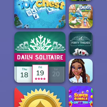
Word Hunter
The Smurfs:
Mahjongg Toy Chest
Skate Rush
Forty Thieves
Solitaire
My Beauty Corner
Daily Solitaire
Decoration