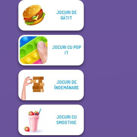
JOCURI DE
GĂTIT
JOCURI CU POP
IT
JOCURI DE
ÎNDEMÂNARE
JOCURI CU
SMOOTHIE