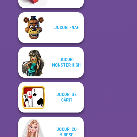
JOCURI FNAF
JOCURI
MONSTER HIGH
JOCURI DE
CĂRŢI
JOCURI CU
MIRESE