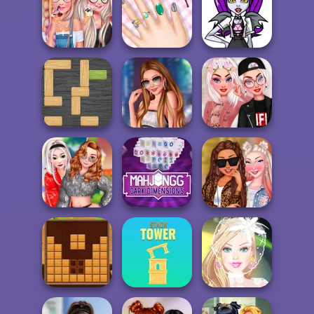
Vacanță la
Monster Girls
Baddie Vs Pretty
Disneyland
Missing Summer
Monster High
Princess We Love
My Spring Nails
Character
Ice Cream
Design
Creator
Stilist pentru
Princesses Girly
Woblox
Arianna
Chic vs Tombo...
Mahjong Dark
TikTok
Dimensions: 210
Princesses Back
Rival Sisters
s...
To Basi...