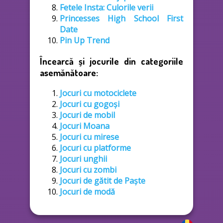
Fetele Insta: Culorile verii
Princesses High School First
Date
Pin Up Trend
Încearcă și jocurile din categoriile
asemănătoare:
Jocuri cu motociclete
Jocuri cu gogoși
Jocuri de mobil
Jocuri Moana
Jocuri cu mirese
Jocuri cu platforme
Jocuri unghii
Jocuri cu zombi
Jocuri de gătit de Paşte
Jocuri de modă