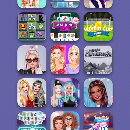
Winter Wedding
TikTok DJs
School...
Stylish Summer
Solitaire TriPeaks
TikTok Divas Cute
Days
2
School Pleat...
Mahjong
Connect
World Cup
Halloween
Mahjong Remix
Penalty
Bffs Fashion
Insta Divas Party
Showdown:
Papa's
Night
Barbie...
Pancakeria
Insta Girls
Ellie: You Can Be
Intergalactic