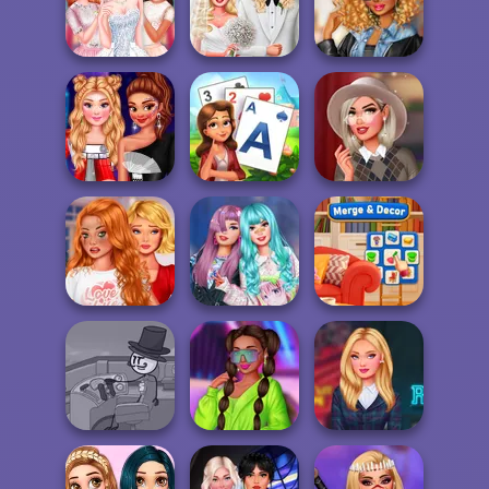
Crazy Hair School
Monster Girls
BFFs Guide To
Salon
Rivalry
Breakup
Babs' Spring
TikTok Diva
My Bff's Wedding
Wedding
Weekly Planner
Princesses This
Hollywood Stars
Is Future
Solitaire Garden
#preppy
Bestie To The
Babs And
Rescue Breakup
Friends Tokyo
P...
Fashion
Merge & Decor