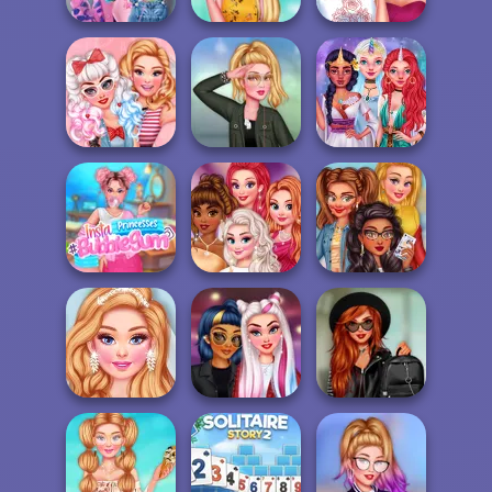
TikTok Divas
Fetele Insta:
Princesses High
#japanfashion
Culorile verii
School First D...
Pin Up Trend
Army Style
Unicorn Girls
Princesses
Insta Princesses
Evening On Red
Princesses VSCO
#bubblegum
Carp...
Girls
Villains Vs
My Fabulous
Princesses