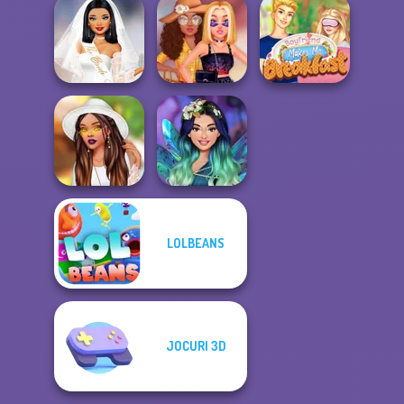
Insta Girls
Jigsaw
Festival
Collections
Glamping
Kris Mahjong
Superheroes
Bachelorette
TikTok BFFs Style
Iubitul îmi face
Party
Swap
micul dejun
TikTok Styles
LOLBEANS
Battle Boho vs
Prințesele
G...
fermecate
JOCURI 3D