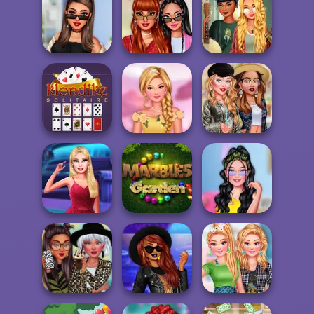
Barbie's Bridal
Wood Blocks
Stack Tower
Styles
TikTok Divas
Villains Summer
Goblincore
#likeforlikes
#OOTD
Aesthetic
Klondike
Prințese la balul
Celebs Boho
Solitaire Classic
primăverii
Style
Babs New Girl In
Insta Girls First
School
Marbles Garden
Date Look Ti...