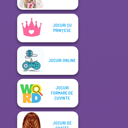
JOCURI CU
PRINȚESE
JOCURI ONLINE
JOCURI
FORMARE DE
CUVINTE
JOCURI DE