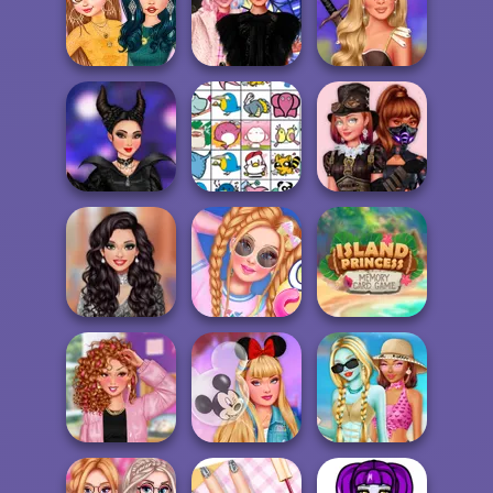
Henry Stickmin
Insta Divas Crazy
Infiltrating Th...
Neon Party
Tinute Riverdale
Princesses
Choose Your
Wednesday
Prințesele
Style
Besties Fun Day
curajoase
Princesses
Villain Party
Insta Divas
Crash...
Pet Connect
Fashion Roulette
Island Princess
Influencers' New
Cotton Candy
Memory Card
Year's Eve Pa...
Store
Ga...