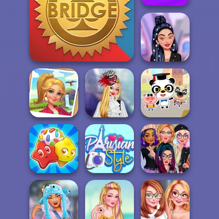
Super Bubble
Shooter
Ulzzang
Bridge
Princesses
TikTok Stars
Welcome To
Tropical Merge
Wonder...
Dr. Panda School
Princesses: E-
Candy Riddles
Parisian Style
Girl Style