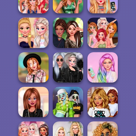
Marble Puzzle
Superheroes
Cruise Vacation
Blast
Summer Trends
BFF Turning Into
Insta Girls
Cold Season
Bridezilla
Tropical Prints
VSCO Girl #WIMB
Bachelorette
My Spirit Animal
Princesses
Party
Outfit
Summer Waves
Tiktok Divas
Insta Princesses
Prințesele
Shacket Fashion
Rockstar Wedd...
Unicorn