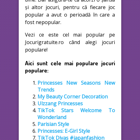
și altor jocuri, pentru că fiecare joc
popular a avut o perioadă în care a
fost nepopular.
Vezi ce este cel mai popular pe
Jocurigratuite.ro când alegi jocuri
populare!
Aici sunt cele mai populare jocuri
populare:
Princesses New Seasons New
Trends
My Beauty Corner Decoration
Ulzzang Princesses
TikTok Stars Welcome To
Wonderland
Parisian Style
Princesses: E-Girl Style
TikTok Divas #japanfashion