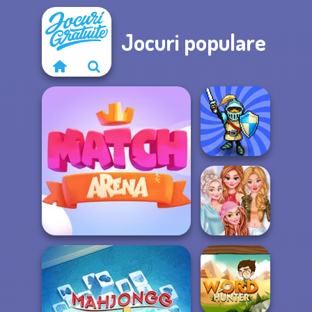
Jocuri populare
Royal Offense
Princesses New
Seasons New
Match Arena
Tre...