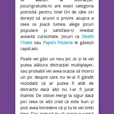
Jocurigratuite.ro are exact categoria
potrivită pentru tine! Ori de câte ori
dorești să arunci o privire asupra a
ceea ce joacă lumea, alege jocuri
populare și satisface-ți imediat
această curiozitate. Jocuri ca
Death
Chase
sau
Papa's Pizzeria
le găsești
rapid aici.
Poate vei găsi un nou joc .io și te vei
putea alătura distracției multiplayer,
sau probabil vei avea ocazia să încerci
un joc despre care nu te-ai fi gândit
niciodată că ar putea fi atât de
distractiv dacă alții nu l-ar fi jucat
înainte. De obicei mergi la sigur dacă
joci ceea ce alții cred că este bun și
poți avea încredere că și tu te vei simți
bine. Dar asigură-te că acorzi o șansă