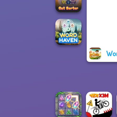
Bouncing Chick
Cat Sorter Puzzle
Wor
Word Haven