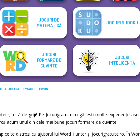
Giant Sushi:
JOCURI DE
JOCURI SUDOKU
Merge Master
Bubble Shooter
MATEMATICĂ
Rescue Hero
Word Hunt
Game
Butterfly
JOCURI
JOCURI
FORMARE DE
INTELIGENȚĂ
CUVINTE
TE
JOCURI FORMARE DE CUVINTE
nter și uită de griji! Pe Jocurigratuite.ro găsești multe experiențe a
earcă acum unul din cele mai bune jocuri formare de cuvinte!
p ce te distrezi cu ajutorul lui Word Hunter și Jocurigratuite.ro. În Wo