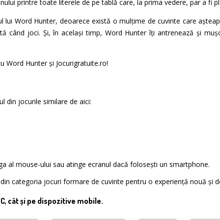
ului printre toate literele de pe tablă care, la prima vedere, par a fi p
rul lui Word Hunter, deoarece există o mulțime de cuvinte care așteap
ă când joci. Și, în același timp, Word Hunter îți antrenează și mușchi
cu Word Hunter și Jocurigratuite.ro!
 din jocurile similare de aici:
nga al mouse-ului sau atinge ecranul dacă folosești un smartphone.
te din categoria jocuri formare de cuvinte pentru o experiență nouă și d
PC, cât și pe dispozitive mobile.