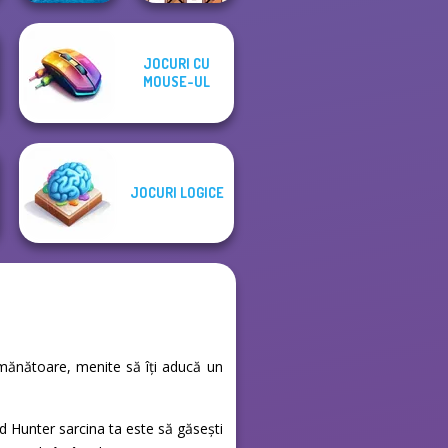
JOCURI CU
Battleships
OMG Word
MOUSE-UL
Armada
Rainbow
JOCURI LOGICE
semănătoare, menite să îți aducă un
rd Hunter sarcina ta este să găsești