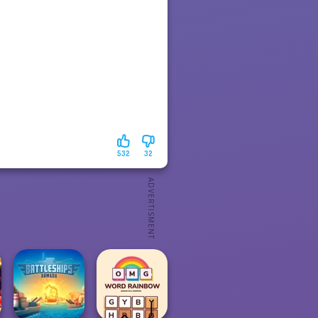
532
32