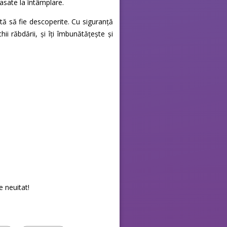
lasate la întâmplare.
tă să fie descoperite. Cu siguranță
i răbdării, și îți îmbunătățește și
e neuitat!