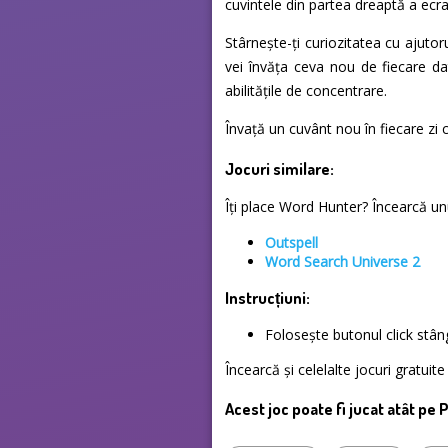
cuvintele din partea dreaptă a ecran
Stârnește-ți curiozitatea cu ajuto
vei învăța ceva nou de fiecare dat
abilitățile de concentrare.
Învață un cuvânt nou în fiecare zi 
Jocuri similare:
Îți place Word Hunter? Încearcă unul
Outspell
Word Search Universe 2
Instrucțiuni:
Folosește butonul click stâ
Încearcă și celelalte jocuri gratui
Acest joc poate fi jucat atât pe 