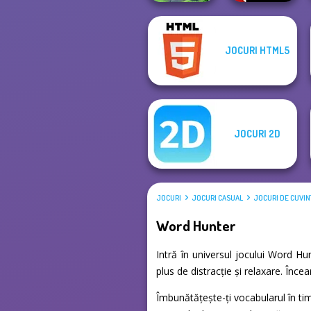
JOCURI HTML5
Crystal Connect
Vex X3M
JOCURI 2D
JOCURI
JOCURI CASUAL
JOCURI DE CUVIN
Word Hunter
Intră în universul jocului Word Hu
plus de distracție și relaxare. Înc
Îmbunătățește-ți vocabularul în tim