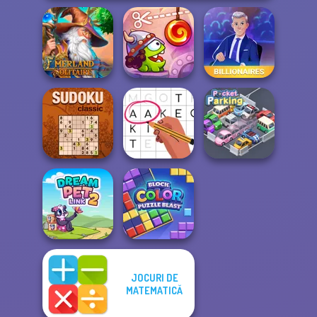
Emerland
Cut The Rope:
Solitaire
Time Travel
Billionaires
Sudoku Classic
Letters Match
Pocket Parking
JOCURI DE
MATEMATICĂ
Block Color
Dream Pet Link 2
Puzzle Blast