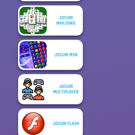
JOCURI
MAHJONG
JOCURI MSN
JOCURI
MULTIPLAYER
JOCURI FLASH