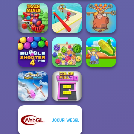
Save Baby
Capybaras: Pull
Train Miner
Fun Race 3D
Pin
Bubble Shooter
My Garden
Pro 4
Fruit Party
Journey
Falling Art
JOCURI WEBGL
Ragdoll
Simulator
Color Fill 3D