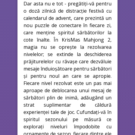
Dar asta nu e tot - pregătiți-vă pentru
o doză zilnică de distracție festivă cu
calendarul de advent, care prezintă un
nou puzzle de conectare în fiecare zi,
care menține spiritul sărbătorilor la
cote înalte. În KrisMas Mahjong 2,
magia nu se oprește la rezolvarea
nivelelor; se extinde la deschiderea
prăjiturelelor cu răvașe care dezvăluie
mesaje înduioșătoare pentru sărbători
și pentru noul an care se apropie.
Fiecare nivel rezolvat este un pas mai
aproape de deblocarea unui mesaj de
sărbători plin de inimă, adăugând un
strat suplimentar de căldură
experienței tale de joc. Cufundați-vă în
spiritul sezonului pe măsură ce
explorați niveluri împodobite cu
ornamente de sezon, fiecare dintre ele