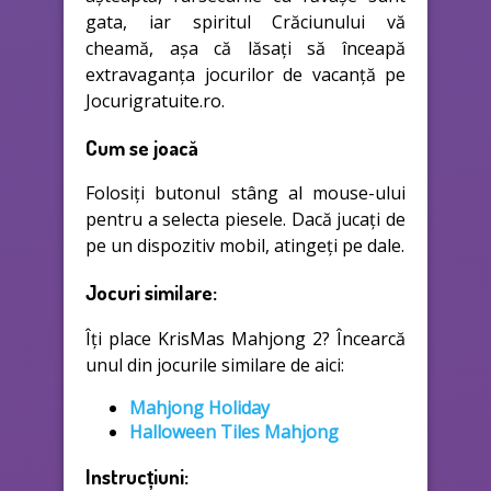
gata, iar spiritul Crăciunului vă
cheamă, așa că lăsați să înceapă
extravaganța jocurilor de vacanță pe
Jocurigratuite.ro.
Cum se joacă
Folosiți butonul stâng al mouse-ului
pentru a selecta piesele. Dacă jucați de
pe un dispozitiv mobil, atingeți pe dale.
Jocuri similare:
Îți place KrisMas Mahjong 2? Încearcă
unul din jocurile similare de aici:
Mahjong Holiday
Halloween Tiles Mahjong
Instrucțiuni: