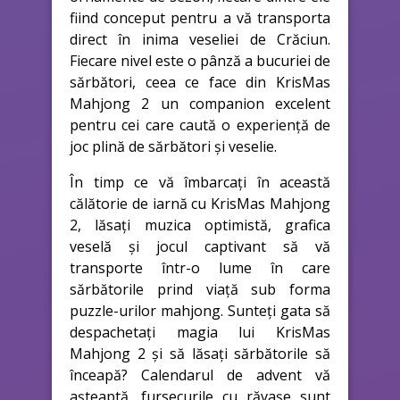
fiind conceput pentru a vă transporta
direct în inima veseliei de Crăciun.
Fiecare nivel este o pânză a bucuriei de
sărbători, ceea ce face din KrisMas
Mahjong 2 un companion excelent
pentru cei care caută o experiență de
joc plină de sărbători și veselie.
În timp ce vă îmbarcați în această
călătorie de iarnă cu KrisMas Mahjong
2, lăsați muzica optimistă, grafica
veselă și jocul captivant să vă
transporte într-o lume în care
sărbătorile prind viață sub forma
puzzle-urilor mahjong. Sunteți gata să
despachetați magia lui KrisMas
Mahjong 2 și să lăsați sărbătorile să
înceapă? Calendarul de advent vă
așteaptă, fursecurile cu răvașe sunt