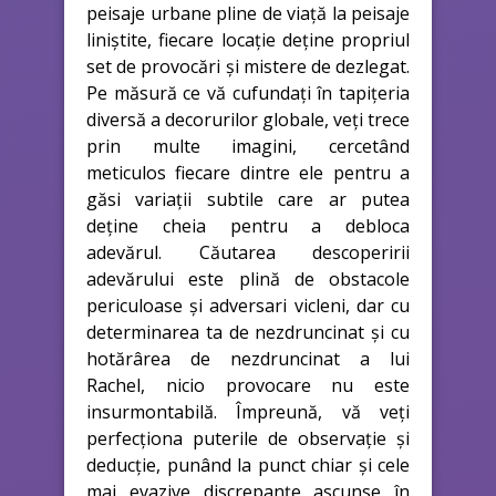
peisaje urbane pline de viață la peisaje
liniștite, fiecare locație deține propriul
set de provocări și mistere de dezlegat.
Pe măsură ce vă cufundați în tapițeria
diversă a decorurilor globale, veți trece
prin multe imagini, cercetând
meticulos fiecare dintre ele pentru a
găsi variații subtile care ar putea
deține cheia pentru a debloca
adevărul. Căutarea descoperirii
adevărului este plină de obstacole
periculoase și adversari vicleni, dar cu
determinarea ta de nezdruncinat și cu
hotărârea de nezdruncinat a lui
Rachel, nicio provocare nu este
insurmontabilă. Împreună, vă veți
perfecționa puterile de observație și
deducție, punând la punct chiar și cele
mai evazive discrepanțe ascunse în