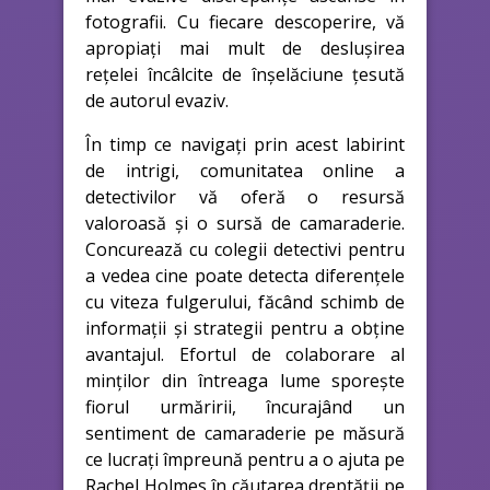
fotografii. Cu fiecare descoperire, vă
apropiați mai mult de deslușirea
rețelei încâlcite de înșelăciune țesută
de autorul evaziv.
În timp ce navigați prin acest labirint
de intrigi, comunitatea online a
detectivilor vă oferă o resursă
valoroasă și o sursă de camaraderie.
Concurează cu colegii detectivi pentru
a vedea cine poate detecta diferențele
cu viteza fulgerului, făcând schimb de
informații și strategii pentru a obține
avantajul. Efortul de colaborare al
minților din întreaga lume sporește
fiorul urmăririi, încurajând un
sentiment de camaraderie pe măsură
ce lucrați împreună pentru a o ajuta pe
Rachel Holmes în căutarea dreptății pe