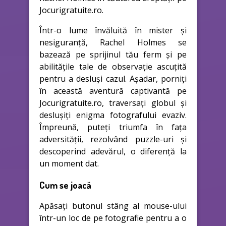
Jocurigratuite.ro.
Într-o lume învăluită în mister și
nesiguranță, Rachel Holmes se
bazează pe sprijinul tău ferm și pe
abilitățile tale de observație ascuțită
pentru a desluși cazul. Așadar, porniți
în această aventură captivantă pe
Jocurigratuite.ro, traversați globul și
deslușiți enigma fotografului evaziv.
Împreună, puteți triumfa în fața
adversității, rezolvând puzzle-uri și
descoperind adevărul, o diferență la
un moment dat.
Cum se joacă
Apăsați butonul stâng al mouse-ului
într-un loc de pe fotografie pentru a o