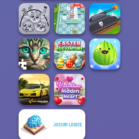
Tanks 2D: Tank
Protect My Dog 3
Break n Bounce
Wars
Easter
Put The Fruit
Favorite Puzzles
Eggventure
Together
JOCURI LOGICE
Valentine Hidden
Mr. Racer
Heart