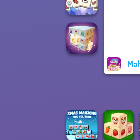
Scandinavian...
Mahjong
Christmas
Holiday
Mah
Mystic Mahjong