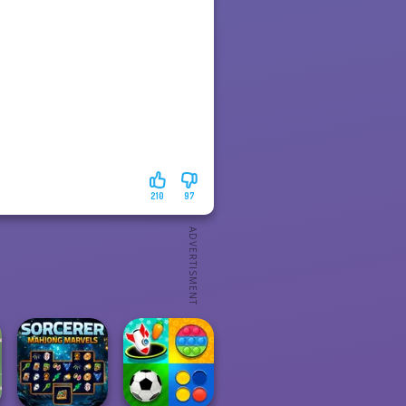
210
97