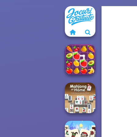
Fruit Mahjong
Mahjong At
Home -