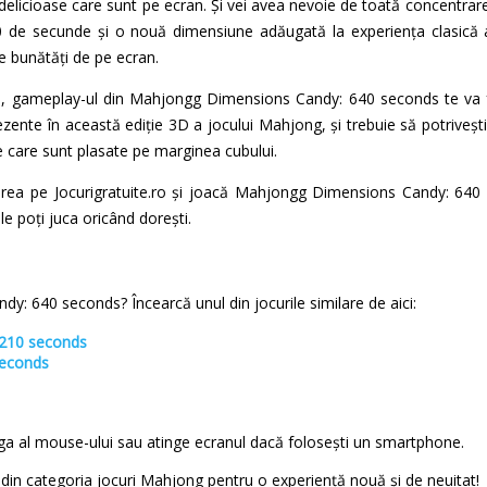
elicioase care sunt pe ecran. Și vei avea nevoie de toată concentrar
 de secunde și o nouă dimensiune adăugată la experiența clasică 
le bunătăți de pe ecran.
i, gameplay-ul din Mahjongg Dimensions Candy: 640 seconds te va fa
ezente în această ediție 3D a jocului Mahjong, și trebuie să potriveșt
le care sunt plasate pe marginea cubului.
rea pe Jocurigratuite.ro și joacă Mahjongg Dimensions Candy: 640 
le poți juca oricând dorești.
y: 640 seconds? Încearcă unul din jocurile similare de aici:
 210 seconds
seconds
nga al mouse-ului sau atinge ecranul dacă folosești un smartphone.
te din categoria jocuri Mahjong pentru o experiență nouă și de neuitat!