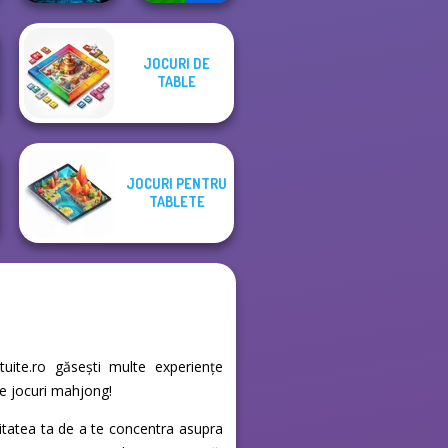
JOCURI DE
Sorcerer
Mind Games for
TABLE
Mahjong Marvels
2-3-4 Player
JOCURI PENTRU
TABLETE
tuite.ro găsești multe experiențe
ne jocuri mahjong!
itatea ta de a te concentra asupra