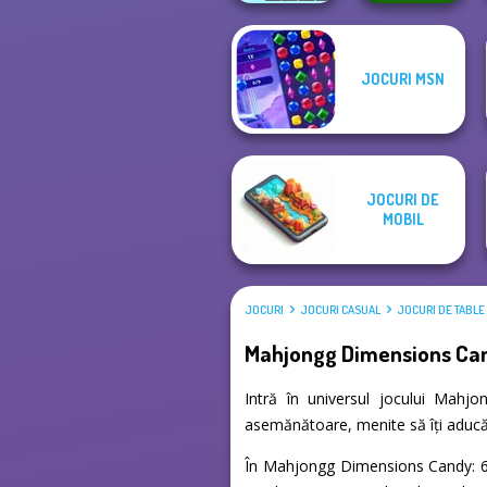
JOCURI MSN
Xmas Mahjong
Farm Mahjong
Trio Solitaire
3D
JOCURI DE
MOBIL
JOCURI
JOCURI CASUAL
JOCURI DE TABLE
Mahjongg Dimensions Ca
Intră în universul jocului Mahjo
asemănătoare, menite să îți aducă 
În Mahjongg Dimensions Candy: 640