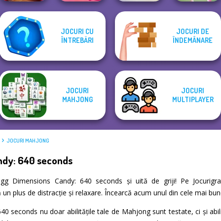
Mahjong at
JOCURI CU
JOCURI DE
Home -
Solitaire
KrisMas Mahjong
ÎNTREBĂRI
ÎNDEMÂNARE
Christmas Ed...
Mahjong Candy 2
2
Tap 3 Mahjong
JOCURI
JOCURI
MAHJONG
MULTIPLAYER
JOCURI MAHJONG
ndy: 640 seconds
ngg Dimensions Candy: 640 seconds și uită de griji! Pe Jocurigra
un plus de distracție și relaxare. Încearcă acum unul din cele mai bu
 seconds nu doar abilitățile tale de Mahjong sunt testate, ci și abil