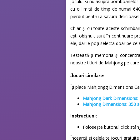
jocului și nu asupra bomboanelor d
cu o limită de timp de numai 640
pierdut pentru a savura delicioase
Chiar și cu toate aceste schimbăr
ești obișnuit sunt în continuare pr
ele, dar le poți selecta doar pe ce
Testează-ți memoria și concentra
noastre titluri de Mahjong pe care 
Jocuri similare:
Îți place Mahjongg Dimensions Cand
Mahjong Dark Dimensions:
Mahjong Dimensions: 350 
Instrucțiuni:
Folosește butonul click stâ
Încearcă și celelalte jocuri gratui