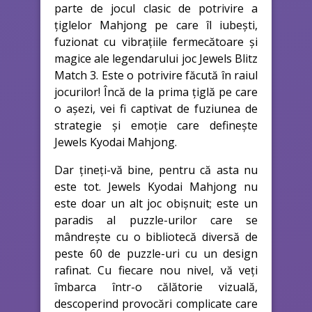
parte de jocul clasic de potrivire a
țiglelor Mahjong pe care îl iubești,
fuzionat cu vibrațiile fermecătoare și
magice ale legendarului joc Jewels Blitz
Match 3. Este o potrivire făcută în raiul
jocurilor! Încă de la prima țiglă pe care
o așezi, vei fi captivat de fuziunea de
strategie și emoție care definește
Jewels Kyodai Mahjong.
Dar țineți-vă bine, pentru că asta nu
este tot. Jewels Kyodai Mahjong nu
este doar un alt joc obișnuit; este un
paradis al puzzle-urilor care se
mândrește cu o bibliotecă diversă de
peste 60 de puzzle-uri cu un design
rafinat. Cu fiecare nou nivel, vă veți
îmbarca într-o călătorie vizuală,
descoperind provocări complicate care