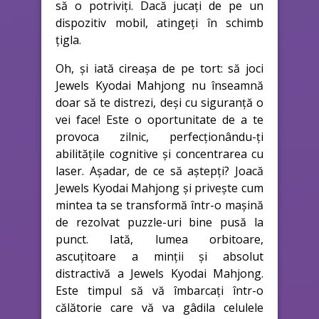
să o potriviți. Dacă jucați de pe un
dispozitiv mobil, atingeți în schimb
țigla.
Oh, și iată cireașa de pe tort: să joci
Jewels Kyodai Mahjong nu înseamnă
doar să te distrezi, deși cu siguranță o
vei face! Este o oportunitate de a te
provoca zilnic, perfecționându-ți
abilitățile cognitive și concentrarea cu
laser. Așadar, de ce să aștepți? Joacă
Jewels Kyodai Mahjong și privește cum
mintea ta se transformă într-o mașină
de rezolvat puzzle-uri bine pusă la
punct. Iată, lumea orbitoare,
ascuțitoare a minții și absolut
distractivă a Jewels Kyodai Mahjong.
Este timpul să vă îmbarcați într-o
călătorie care vă va gâdila celulele