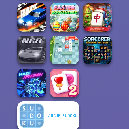
Mahjong at
Easter
Home -
Drag Race 3D
Eggventure
Christmas Ed...
Sorcerer
Night City Racing
Break n Bounce
Mahjong Marvels
JOCURI SUDOKU
Solitaire
Maze Speedrun
Mahjong Candy 2