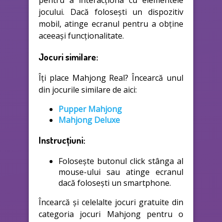
pentru a interacționa cu elementele
jocului. Dacă folosești un dispozitiv
mobil, atinge ecranul pentru a obține
aceeași funcționalitate.
Jocuri similare:
Îți place Mahjong Real? Încearcă unul
din jocurile similare de aici:
Pupper Mahjong
Mahjong Deluxe
Instrucțiuni:
Folosește butonul click stânga al
mouse-ului sau atinge ecranul
dacă folosești un smartphone.
Încearcă și celelalte jocuri gratuite din
categoria jocuri Mahjong pentru o