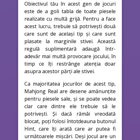
Obiectivul tău în acest gen de jocuri
este de a goli tabla de toate piesele
realizate cu multă grijă. Pentru a face
acest lucru, trebuie să potrivești două
care sunt de același tip și care sunt
plasate la marginile stivei. Această
regulă suplimentară adaugă într-
adevăr mai multă provocare jocului, în
timp ce îți restrânge atenția doar
asupra acestor părți ale stivei.
Ca majoritatea jocurilor de acest tip,
Mahjong Real are desene amănunțite
pentru piesele sale, și se poate vedea
clar care dintre ele trebuie să le
potrivești. Și dacă rămâi vreodată
blocat, poți folosi întotdeauna butonul
Hint, care îți arată care ar putea fi
următoarele mișcări. Deși jocul are un