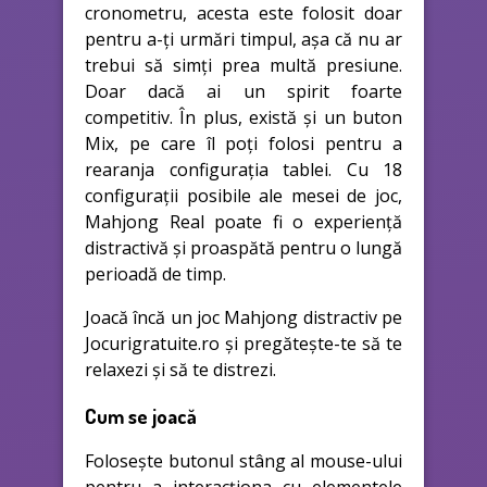
cronometru, acesta este folosit doar
pentru a-ți urmări timpul, așa că nu ar
trebui să simți prea multă presiune.
Doar dacă ai un spirit foarte
competitiv. În plus, există și un buton
Mix, pe care îl poți folosi pentru a
rearanja configurația tablei. Cu 18
configurații posibile ale mesei de joc,
Mahjong Real poate fi o experiență
distractivă și proaspătă pentru o lungă
perioadă de timp.
Joacă încă un joc Mahjong distractiv pe
Jocurigratuite.ro și pregătește-te să te
relaxezi și să te distrezi.
Cum se joacă
Folosește butonul stâng al mouse-ului