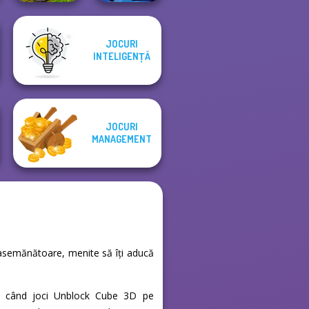
JOCURI
MX Offroad
INTELIGENȚĂ
Master
Murder
JOCURI
MANAGEMENT
e asemănătoare, menite să îți aducă
unci când joci Unblock Cube 3D pe