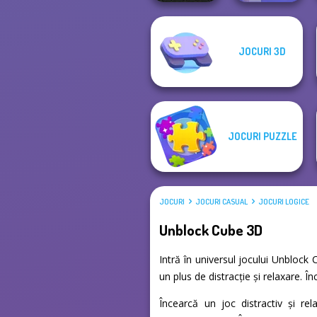
JOCURI 3D
Color Water Sort
Long Dog - Long
3D
Nose
JOCURI PUZZLE
JOCURI
JOCURI CASUAL
JOCURI LOGICE
Unblock Cube 3D
Intră în universul jocului Unblock
un plus de distracție și relaxare. 
Încearcă un joc distractiv și re