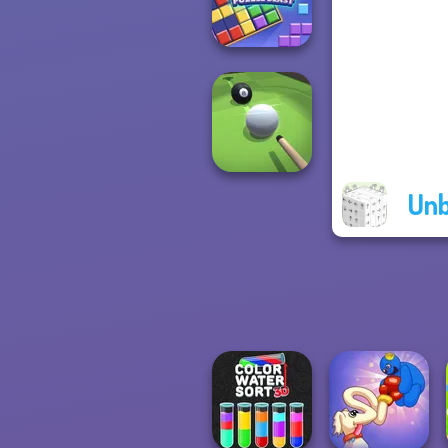
Rally Point 3
Block Color
Puzzle Blast
Unb
Pool Master 3D