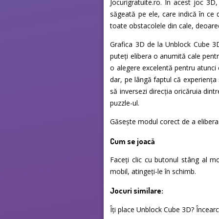
Jocurigratuite.ro. În acest joc 3D
săgeată pe ele, care indică în ce d
toate obstacolele din cale, deoarec
Grafica 3D de la Unblock Cube 3D 
puteți elibera o anumită cale pentr
o alegere excelentă pentru atunci c
dar, pe lângă faptul că experiența 
să inversezi direcția oricăruia din
puzzle-ul.
Găsește modul corect de a elibera 
Cum se joacă
Faceți clic cu butonul stâng al mo
mobil, atingeți-le în schimb.
Jocuri similare:
Îți place Unblock Cube 3D? Încearcă 