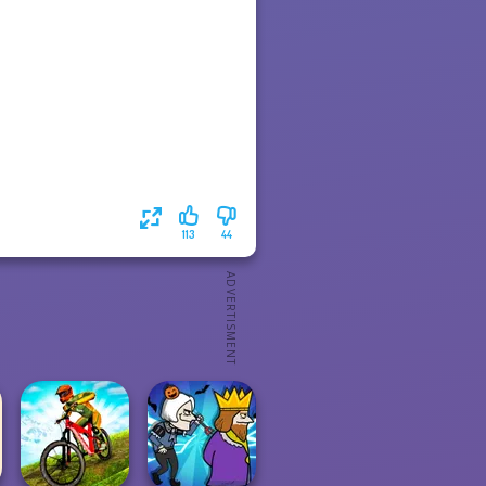
113
44