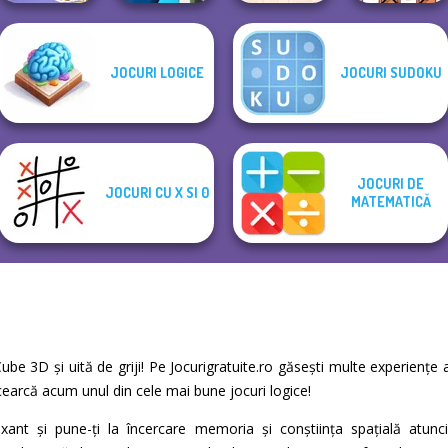
JOCURI LOGICE
JOCURI SUDOKU
Braindom 2:
Home Design:
OMG Word
Who is Lying?
Sniper Shooter 2
Small House
Rainbow
JOCURI DE
JOCURI CU X SI 0
MATEMATICĂ
 Cube 3D și uită de griji! Pe Jocurigratuite.ro găsești multe experienț
Încearcă acum unul din cele mai bune jocuri logice!
laxant și pune-ți la încercare memoria și conștiința spațială at