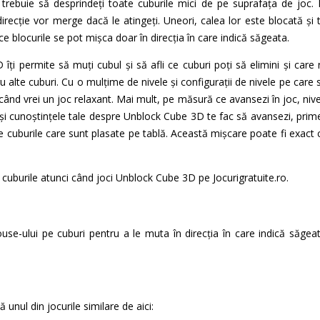
, trebuie să desprindeți toate cuburile mici de pe suprafața de joc.
irecție vor merge dacă le atingeți. Uneori, calea lor este blocată și 
e blocurile se pot mișca doar în direcția în care indică săgeata.
îți permite să muți cubul și să afli ce cuburi poți să elimini și car
u alte cuburi. Cu o mulțime de nivele și configurații de nivele pe care
ând vrei un joc relaxant. Mai mult, pe măsură ce avansezi în joc, nivelur
și cunoștințele tale despre Unblock Cube 3D te fac să avansezi, primeșt
tre cuburile care sunt plasate pe tablă. Această mișcare poate fi exac
cuburile atunci când joci Unblock Cube 3D pe Jocurigratuite.ro.
use-ului pe cuburi pentru a le muta în direcția în care indică săgea
unul din jocurile similare de aici: