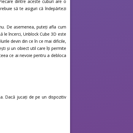
 Fiecare dintre aceste cuburi are o
trebuie să te asiguri că îndepărtezi
e nu. De asemenea, puteți afla cum
 să le încerci, Unblock Cube 3D este
ile devin din ce în ce mai dificile,
i și un obiect util care îți permite
t ceea ce ai nevoie pentru a debloca
ta. Dacă jucați de pe un dispozitiv