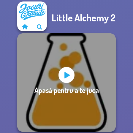
Little Alchemy 2
Apasă pentru a te juca