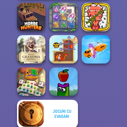
Giant Sushi:
Merge Master
Horde Hunters
Crystal Connect
Game
What Is Grandma
Hiding
Home Pin 1
Shape-shifting
JOCURI CU
EVADĂRI
Cube Match
Apple Worm