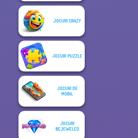
JOCURI CRAZY
JOCURI PUZZLE
JOCURI DE
MOBIL
JOCURI
BEJEWELED