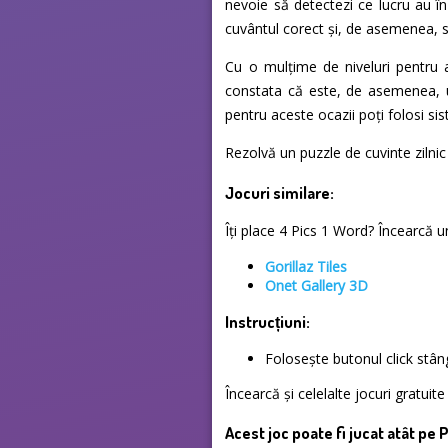
nevoie să detectezi ce lucru au în
cuvântul corect și, de asemenea, să
Cu o mulțime de niveluri pentru a
constata că este, de asemenea, u
pentru aceste ocazii poți folosi si
Rezolvă un puzzle de cuvinte zilnic 
Jocuri similare:
Îți place 4 Pics 1 Word? Încearcă unu
Gorillaz Tiles
Onet Gallery 3D
Instrucțiuni:
Folosește butonul click stâ
Încearcă și celelalte jocuri gratuit
Acest joc poate fi jucat atât pe 