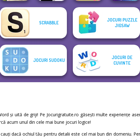
JOCURI PUZZLE
SCRABBLE
What Is Grandma
Speed Typing
JIGSAW
Hiding
Hangman
Art Puzzle Master
Test
JOCURI DE
JOCURI SUDOKU
CUVINTE
 Word și uită de griji! Pe Jocurigratuite.ro găsești multe experiențe 
earcă acum unul din cele mai bune jocuri logice!
 cauți dacă ochiul tău pentru detalii este cel mai bun din domeniu. Pen