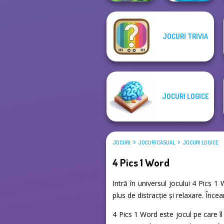
JOCURI TRIVIA
Word Connect
Crystal Connect
Puzzle
JOCURI LOGICE
JOCURI
JOCURI CASUAL
JOCURI LOGICE
4 Pics 1 Word
Intră în universul jocului 4 Pics 1
plus de distracție și relaxare. Înc
4 Pics 1 Word este jocul pe care îl