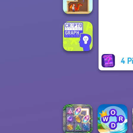
Words with Owl
Home Pin 1
4 P
Cryptograph