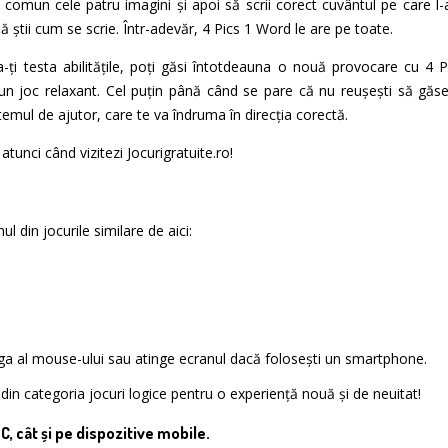
 comun cele patru imagini și apoi să scrii corect cuvântul pe care l-a
 știi cum se scrie. Într-adevăr, 4 Pics 1 Word le are pe toate.
-ți testa abilitățile, poți găsi întotdeauna o nouă provocare cu 4 P
n joc relaxant. Cel puțin până când se pare că nu reușești să găseș
stemul de ajutor, care te va îndruma în direcția corectă.
atunci când vizitezi Jocurigratuite.ro!
l din jocurile similare de aici:
nga al mouse-ului sau atinge ecranul dacă folosești un smartphone.
e din categoria jocuri logice pentru o experiență nouă și de neuitat!
PC, cât și pe dispozitive mobile.