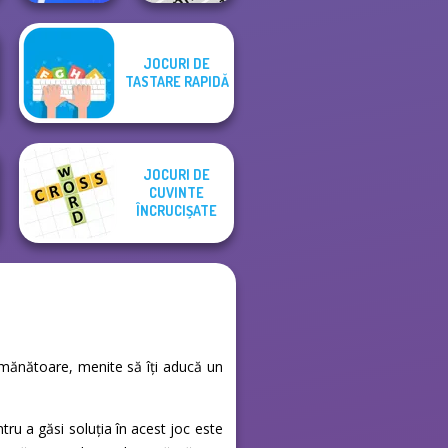
JOCURI DE
Happy Boss Pull
TASTARE RAPIDĂ
Pin
Phrasle Master
JOCURI DE
CUVINTE
ÎNCRUCIȘATE
asemănătoare, menite să îți aducă un
tru a găsi soluția în acest joc este