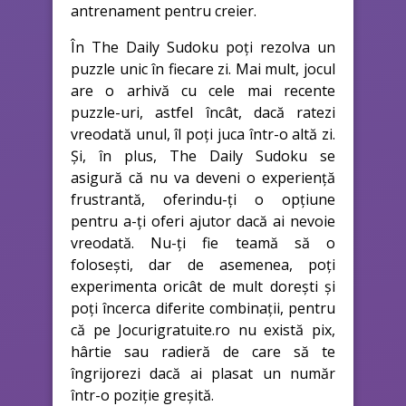
antrenament pentru creier.
În The Daily Sudoku poți rezolva un
puzzle unic în fiecare zi. Mai mult, jocul
are o arhivă cu cele mai recente
puzzle-uri, astfel încât, dacă ratezi
vreodată unul, îl poți juca într-o altă zi.
Și, în plus, The Daily Sudoku se
asigură că nu va deveni o experiență
frustrantă, oferindu-ți o opțiune
pentru a-ți oferi ajutor dacă ai nevoie
vreodată. Nu-ți fie teamă să o
folosești, dar de asemenea, poți
experimenta oricât de mult dorești și
poți încerca diferite combinații, pentru
că pe Jocurigratuite.ro nu există pix,
hârtie sau radieră de care să te
îngrijorezi dacă ai plasat un număr
într-o poziție greșită.