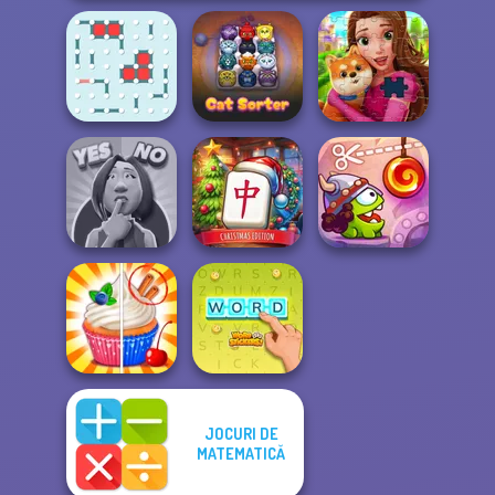
Dots and Boxes
Cat Sorter Puzzle
Royal Jigsaw
Mahjong at
Yes or No
Home -
Cut The Rope:
Challenge
Christmas Ed...
Time Travel
JOCURI DE
MATEMATICĂ
Rachel Holmes
Word Stickers!