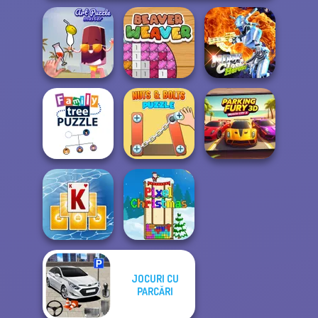
Moon Clash
Art Puzzle Master
Beaver Weaver
Heroes
Family Tree
Nuts & Bolts
Parking Fury 3D:
Puzzle
Puzzle
Beach City 2
JOCURI CU
Tripeaks Solitaire
PARCĂRI
Holiday
Pixel Christmas