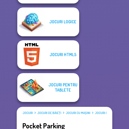
JOCURI LOGICE
JOCURI HTML5
JOCURI PENTRU
TABLETE
JOCURI
JOCURI DE BĂIEŢI
JOCURI CU MAȘINI
JOCURI CU PARCĂRI
Pocket Parking