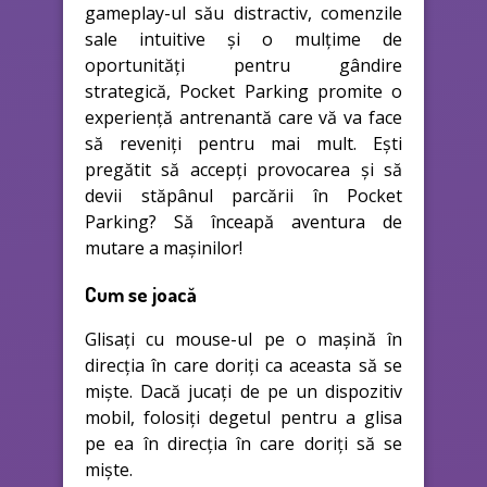
gameplay-ul său distractiv, comenzile
sale intuitive și o mulțime de
oportunități pentru gândire
strategică, Pocket Parking promite o
experiență antrenantă care vă va face
să reveniți pentru mai mult. Ești
pregătit să accepți provocarea și să
devii stăpânul parcării în Pocket
Parking? Să înceapă aventura de
mutare a mașinilor!
Cum se joacă
Glisați cu mouse-ul pe o mașină în
direcția în care doriți ca aceasta să se
miște. Dacă jucați de pe un dispozitiv
mobil, folosiți degetul pentru a glisa
pe ea în direcția în care doriți să se
miște.