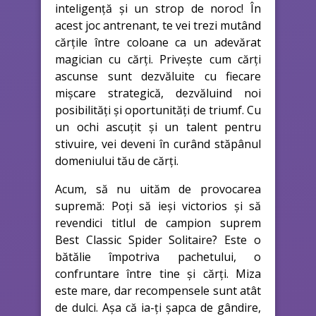
inteligență și un strop de noroc! În
acest joc antrenant, te vei trezi mutând
cărțile între coloane ca un adevărat
magician cu cărți. Privește cum cărți
ascunse sunt dezvăluite cu fiecare
mișcare strategică, dezvăluind noi
posibilități și oportunități de triumf. Cu
un ochi ascuțit și un talent pentru
stivuire, vei deveni în curând stăpânul
domeniului tău de cărți.
Acum, să nu uităm de provocarea
supremă: Poți să ieși victorios și să
revendici titlul de campion suprem
Best Classic Spider Solitaire? Este o
bătălie împotriva pachetului, o
confruntare între tine și cărți. Miza
este mare, dar recompensele sunt atât
de dulci. Așa că ia-ți șapca de gândire,