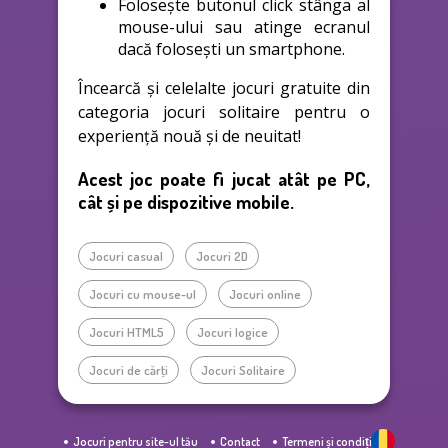
Folosește butonul click stânga al
mouse-ului sau atinge ecranul
dacă folosești un smartphone.
Încearcă și celelalte jocuri gratuite din
categoria jocuri solitaire pentru o
experiență nouă și de neuitat!
Acest joc poate fi jucat atât pe PC,
cât și pe dispozitive mobile.
Jocuri casual
Jocuri 2D
Jocuri cu mouse-ul
Jocuri online
Jocuri HTML5
Jocuri logice
Jocuri de cărţi
Jocuri Solitaire
Jocuri pentru site-ul tău
Contact
Termeni și condiții