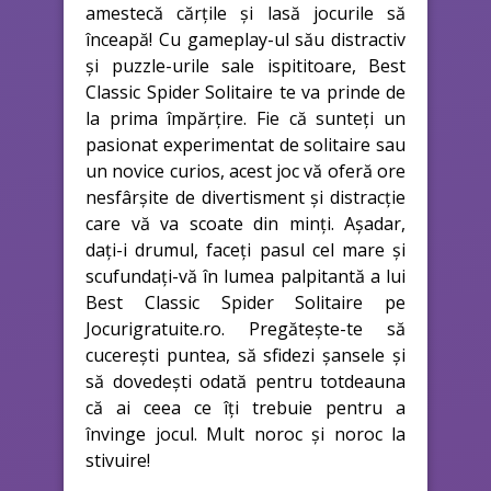
amestecă cărțile și lasă jocurile să
înceapă! Cu gameplay-ul său distractiv
și puzzle-urile sale ispititoare, Best
Classic Spider Solitaire te va prinde de
la prima împărțire. Fie că sunteți un
pasionat experimentat de solitaire sau
un novice curios, acest joc vă oferă ore
nesfârșite de divertisment și distracție
care vă va scoate din minți. Așadar,
dați-i drumul, faceți pasul cel mare și
scufundați-vă în lumea palpitantă a lui
Best Classic Spider Solitaire pe
Jocurigratuite.ro. Pregătește-te să
cucerești puntea, să sfidezi șansele și
să dovedești odată pentru totdeauna
că ai ceea ce îți trebuie pentru a
învinge jocul. Mult noroc și noroc la
stivuire!