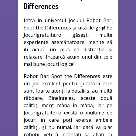
Differences
Intră în universul jocului Robot Bar:
Spot the Differences și uită de griji! Pe
Jocurigratuite.ro găsești multe
experiențe asemănătoare, menite să
îți aducă un plus de distracție și
relaxare. Încearcă acum unul din cele
mai bune jocuri logice!
Robot Bar: Spot the Differences este
un joc excelent pentru jucătorii care
sunt foarte atenți la detalii și au multă
răbdare. Bineînțeles, aceste două
calități merg mână în mână, iar pe
Jocurigratuite.ro există o mulțime de
jocuri în care poți exersa ambele
calități, și nu numai. Iar dacă vă plac
roboții, veți fi încântați să aflați că