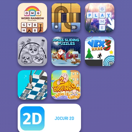
OMG Word
Rainbow
Free the Ball
Bubble Letters
Xmas Sliding
Protect My Dog 3
Puzzles
Vex 3 Xmas
JOCURI 2D
Dusty Maze
Braindom 2:
Hunter
Who is Lying?