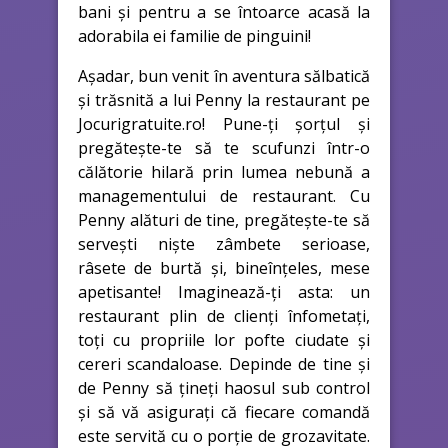
bani și pentru a se întoarce acasă la
adorabila ei familie de pinguini!
Așadar, bun venit în aventura sălbatică
și trăsnită a lui Penny la restaurant pe
Jocurigratuite.ro! Pune-ți șorțul și
pregătește-te să te scufunzi într-o
călătorie hilară prin lumea nebună a
managementului de restaurant. Cu
Penny alături de tine, pregătește-te să
servești niște zâmbete serioase,
râsete de burtă și, bineînțeles, mese
apetisante! Imaginează-ți asta: un
restaurant plin de clienți înfometați,
toți cu propriile lor pofte ciudate și
cereri scandaloase. Depinde de tine și
de Penny să țineți haosul sub control
și să vă asigurați că fiecare comandă
este servită cu o porție de grozavitate.