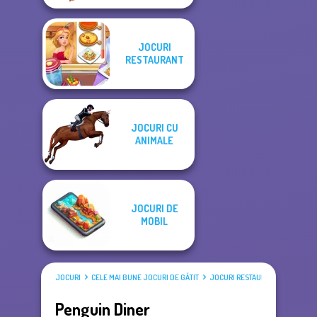
JOCURI
RESTAURANT
JOCURI CU
ANIMALE
JOCURI DE
MOBIL
JOCURI
CELE MAI BUNE JOCURI DE GĂTIT
JOCURI RESTAURANT
Penguin Diner