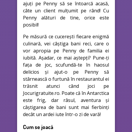
ajuți pe Penny să se întoarcă acasă,
câte un client mulțumit pe rând! Cu
Penny alături de tine, orice este
posibil!
Pe măsură ce cucerești fiecare enigmă
culinară, vei câștiga bani reci, care o
vor apropia pe Penny de familia ei
iubită. Așadar, ce mai aștepți? Pune-ți
fața de joc, scufundă-te în haosul
delicios și ajut-o pe Penny să
stârnească o furtună în restaurantul ei
trăsnit atunci când joci pe
Jocurigratuite.ro. Poate că în Antarctica
este frig, dar râsul, aventura și
câștigarea de bani sunt mai fierbinți
decât un ardei iute într-o zi de vară!
Cum se joacă