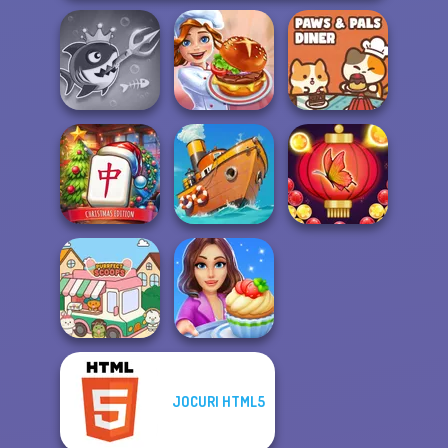
Fish Stab Getting
Paws & Pals
Big
Cooking Festival
Diner
Mahjong at
Home -
Bubble Shooter
Christmas Ed...
Clean the Ocean
Butterfly
JOCURI HTML5
Cooking Stories:
Purr-fect Scoops
Fun Cafe