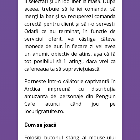
îi selectați și un loc liber la masă. După
aceea, trebuie să le iei comanda, să
mergi la bar și să recuperezi comanda
corectă pentru client și să i-o servești.
Odată ce au terminat, în funcție de
serviciul oferit, vei câștiga câteva
monede de aur. În fiecare zi vei avea
un anumit obiectiv de atins, așa că fă
tot posibilul să îl atingi, dacă vrei ca
cafeneaua ta să supraviețuiască.
Pornește într-o călătorie captivantă în
Arctica împreună cu distribuția
amuzantă de personaje din Penguin
Cafe atunci când joci pe
Jocurigratuite.ro.
Cum se joacă
Folosiți butonul stâng al mouse-ului