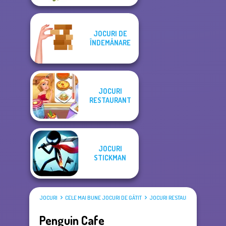
JOCURI DE
ÎNDEMÂNARE
JOCURI
RESTAURANT
JOCURI
STICKMAN
JOCURI
CELE MAI BUNE JOCURI DE GĂTIT
JOCURI RESTAURANT
Penguin Cafe