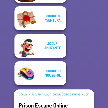
JOCURI DE
AVENTURĂ
JOCURI
AMUZANTE
JOCURI CU
MOUSE-UL
JOCURI
JOCURI CASUAL
JOCURI DE ÎNDEMÂNARE
JOCURI STICKMAN
Prison Escape Online