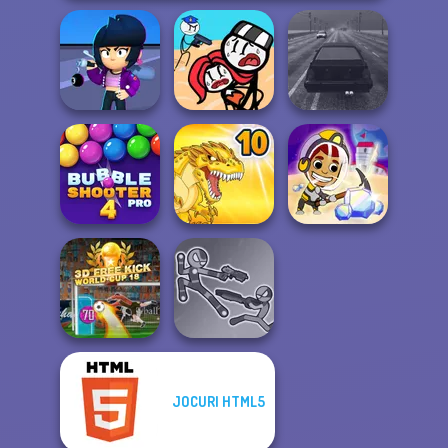
Brawl Stars
Stickman
Sound
Jailbreak Story
Highway Traffic
Bubble Shooter
Idle Miner Space
Pro 4
Dynamons 10
Rush
JOCURI HTML5
3D Free Kick
Stick Duel: Battle
World Cup 18
Hero