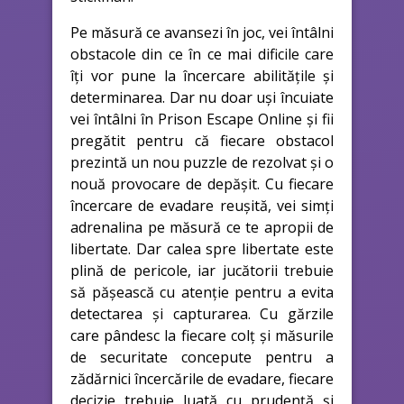
Pe măsură ce avansezi în joc, vei întâlni
obstacole din ce în ce mai dificile care
îți vor pune la încercare abilitățile și
determinarea. Dar nu doar uși încuiate
vei întâlni în Prison Escape Online și fii
pregătit pentru că fiecare obstacol
prezintă un nou puzzle de rezolvat și o
nouă provocare de depășit. Cu fiecare
încercare de evadare reușită, vei simți
adrenalina pe măsură ce te apropii de
libertate. Dar calea spre libertate este
plină de pericole, iar jucătorii trebuie
să pășească cu atenție pentru a evita
detectarea și capturarea. Cu gărzile
care pândesc la fiecare colț și măsurile
de securitate concepute pentru a
zădărnici încercările de evadare, fiecare
decizie trebuie luată cu prudență și