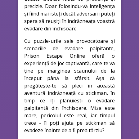
precizie. Doar folosindu-vă inteligența
și fiind mai isteți decât adversarii puteți
spera să reușiți în îndrăzneața voastră
evadare din închisoare.
Cu puzzle-urile sale provocatoare și
scenariile de evadare palpitante,
Prison Escape Online oferă o
experiență de joc captivantă, care te va
ține pe marginea scaunului de la
început până la sfârșit. Așa că
pregătește-te să pleci în această
aventură îndrăzneață cu stickman, în
timp ce îți plănuiești o evadare
palpitantă din închisoare. Miza este
mare, pericolul este real, iar timpul
trece - îl poți ajuta pe stickman să
evadeze înainte de a fi prea târziu?